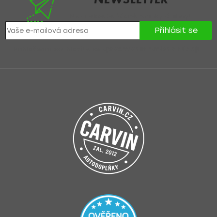
Nezmeškejte žádné novinky či slevy!
Přihlásit se
Přihlášením souhlasíte se
zpracováním osobních údajů
.