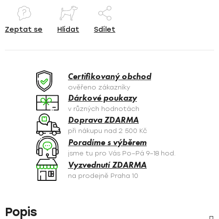
Zeptat se
Hlídat
Sdílet
Certifikovaný obchod
ověřeno zákazníky
Dárkové poukazy
v různých hodnotách
Doprava ZDARMA
při nákupu nad 2 500 Kč
Poradíme s výběrem
jsme tu pro Vás Po–Pá 9–18 hod.
Vyzvednutí ZDARMA
na prodejně Praha 10
Popis