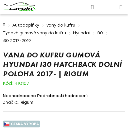
Nákupn
Přejít
Hledat
Přihlášení
na
košík
obsah
Domů
Autodoplňky
Vany do kufru
Typové gumové vany do kufru
Hyundai
i30
i30 2017-2019
VANA DO KUFRU GUMOVÁ
HYUNDAI I30 HATCHBACK DOLNÍ
POLOHA 2017- | RIGUM
Kód:
410167
Průměrné
Neohodnoceno
Podrobnosti hodnocení
hodnocení
Značka:
Rigum
produktu
je
0,0
ČESKÁ VÝROBA