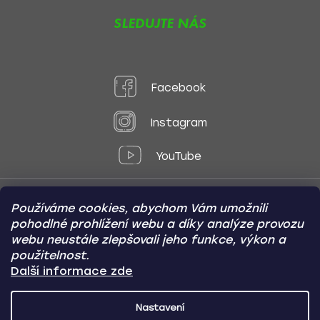
SLEDUJTE NÁS
Facebook
Instagram
YouTube
Používáme cookies, abychom Vám umožnili
Způsoby platby:
pohodlné prohlížení webu a díky analýze provozu
Online
Převod
Dobírka
webu neustále zlepšovali jeho funkce, výkon a
použitelnost.
Způsoby dopravy:
Další informace zde
Nastavení