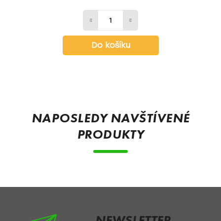
Do košíku
Z
á
p
NAPOSLEDY NAVŠTÍVENÉ
a
PRODUKTY
t
í
NEWSLETTER