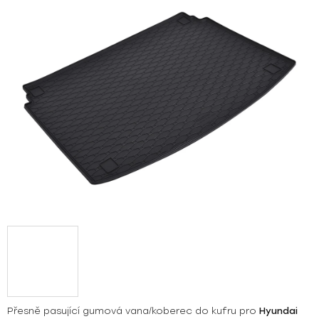
z
5
hvězdiček.
Přesně pasující gumová vana/koberec do kufru pro
Hyundai