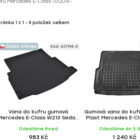
ru Mercedes E-Class 01/2016-
tránka
1
z
1
-
5
položek celkem
ČESKÁ VÝROBA
Kód:
421194-A
Vana do kufru gumová
Gumová vana do kuf
Mercedes E-Class W213 Sedan
Plast Mercedes E-C
bez subwoferu 2016- | RIGUM
2016- (combi
Odesíláme ihned
Odesíláme do 3-
983 Kč
1 240 Kč