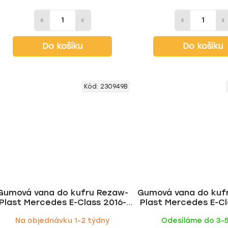
Do košíku
Do košíku
Kód:
230949B
Gumová vana do kufru Rezaw-
Gumová vana do kuf
Plast Mercedes E-Class 2016-
Plast Mercedes E-C
(W213, sedan, béžová)
2016- (sedan
Na objednávku 1-2 týdny
Odesíláme do 3-