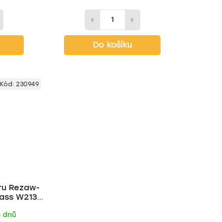
Do košíku
Kód:
230949
ru Rezaw-
lass W213
)
5 dnů