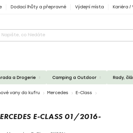
e
Dodací lhůty a přepravné
Výdejní místa
Kariéra /
rada a Drogerie
Camping a Outdoor
Rady, čl
ové vany do kufru
Mercedes
E-Class
RCEDES E-CLASS 01/2016-