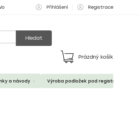
Přihlášení
Registrace
 Volné pozice
Hledat
Prázdný košík
Nákupní
košík
ánky a návody
Výroba podložek pod registrační znač