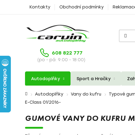
Přejít
Kontakty
Obchodní podmínky
Reklamac
na
obsah
608 822 777
(po - pá: 9:00 - 18:00)
Autodoplňky
Sport a Hračky
Zah
Domů
Autodoplňky
Vany do kufru
Typové gum
E-Class 01/2016-
GUMOVÉ VANY DO KUFRU ME