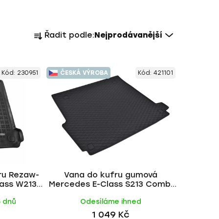
Ř
Řadit podle:
Nejprodávanější
a
z
e
Kód:
230951
ČESKÁ VÝROBA
Kód:
421101
n
í
p
r
o
d
u
k
ru Rezaw-
Vana do kufru gumová
t
lass W213
Mercedes E-Class S213 Combi
ů
)
2016- | RIGUM
5 dnů
Odesíláme ihned
1 049 Kč