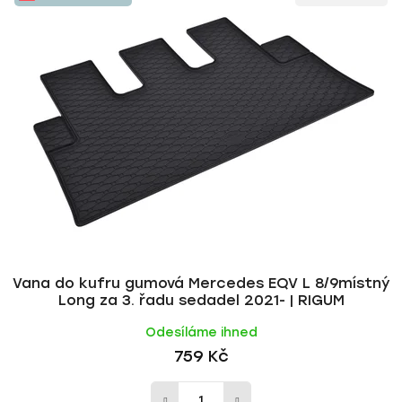
ý
n
p
í
i
p
s
r
p
o
r
d
o
u
d
k
u
t
k
ů
t
ů
Vana do kufru gumová Mercedes EQV L 8/9místný
Long za 3. řadu sedadel 2021- | RIGUM
Odesíláme ihned
759 Kč