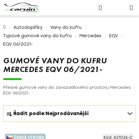
Nákupn
Přejít
Hledat
Přihlášení
na
košík
obsah
Domů
Autodoplňky
Vany do kufru
Typové gumové vany do kufru
Mercedes
EQV
EQV 06/2021-
GUMOVÉ VANY DO KUFRU
MERCEDES EQV 06/2021-
Přesné gumové vany do zavazadlového prostoru Mercedes
EQV 06/2021-
Ř
Řadit podle:
Nejprodávanější
a
z
V
e
ČESKÁ VÝROBA
Kód:
421026-C