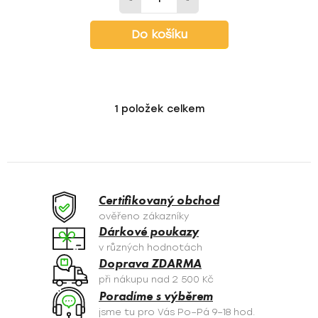
Do košíku
1
položek celkem
O
v
l
á
d
a
Certifikovaný obchod
c
ověřeno zákazníky
í
Dárkové poukazy
p
v různých hodnotách
r
Doprava ZDARMA
v
při nákupu nad 2 500 Kč
k
Poradíme s výběrem
y
jsme tu pro Vás Po–Pá 9–18 hod.