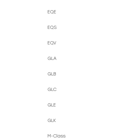
EQE
EQS
EQV
GLA
GLB
GLC
GLE
GLK
M-Class