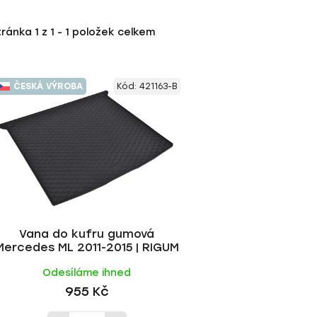
tránka
1
z
1
-
1
položek celkem
ČESKÁ VÝROBA
Kód:
421163-B
Vana do kufru gumová
Mercedes ML 2011-2015 | RIGUM
Odesíláme ihned
955 Kč