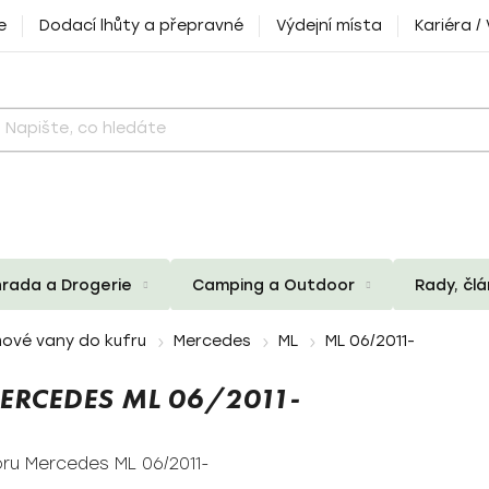
e
Dodací lhůty a přepravné
Výdejní místa
Kariéra /
rada a Drogerie
Camping a Outdoor
Rady, čl
ové vany do kufru
Mercedes
ML
ML 06/2011-
RCEDES ML 06/2011-
ru Mercedes ML 06/2011-