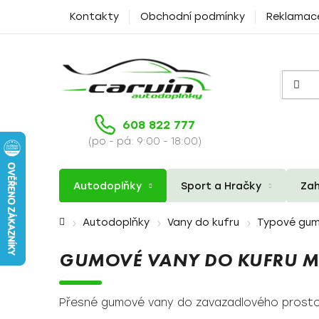
Přejít
Kontakty
Obchodní podmínky
Reklamac
na
obsah
608 822 777
(po - pá: 9:00 - 18:00)
Autodoplňky
Sport a Hračky
Zah
Domů
Autodoplňky
Vany do kufru
Typové gum
GUMOVÉ VANY DO KUFRU ME
Přesné gumové vany do zavazadlového prosto