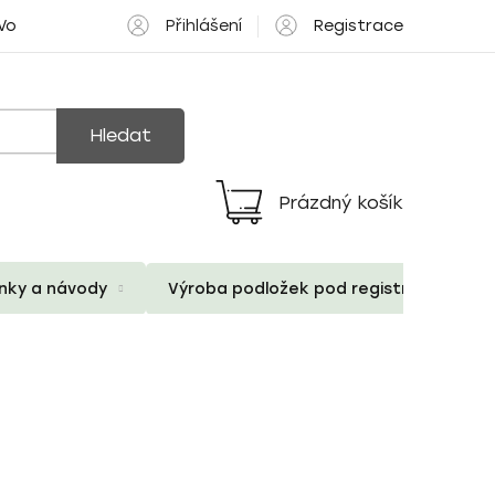
Přihlášení
Registrace
 Volné pozice
Hledat
Prázdný košík
Nákupní
košík
ánky a návody
Výroba podložek pod registrační znač