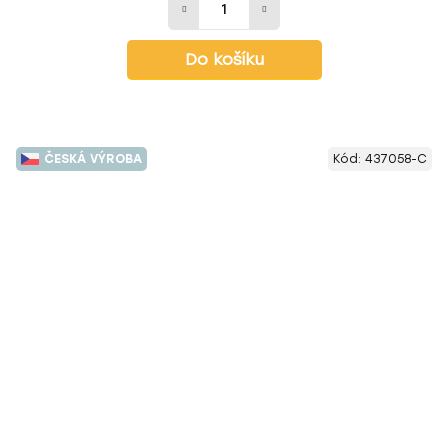
Do košíku
ČESKÁ VÝROBA
Kód:
437058-C