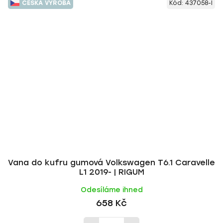
ČESKÁ VÝROBA
Kód:
437058-I
Vana do kufru gumová Volkswagen T6.1 Caravelle
L1 2019- | RIGUM
Odesíláme ihned
658 Kč