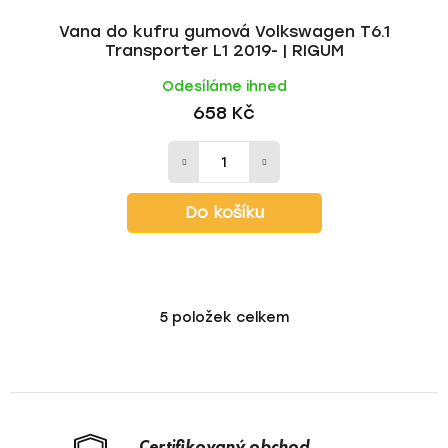
Vana do kufru gumová Volkswagen T6.1
Transporter L1 2019- | RIGUM
Odesíláme ihned
658 Kč
Do košíku
5
položek celkem
O
v
l
á
d
a
Certifikovaný obchod