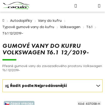
Nákupn
Přejít
Hledat
Přihlášení
na
košík
obsah
Domů
Autodoplňky
Vany do kufru
Typové gumové vany do kufru
Volkswagen
T6.1
T6.1 12/2019-
GUMOVÉ VANY DO KUFRU
VOLKSWAGEN T6.1 12/2019-
Přesné gumové vany do zavazadlového prostoru Volkswagen
T6.1 12/2019-
Ř
Řadit podle:
Nejprodávanější
a
z
V
e
ČESKÁ VÝROBA
Kód:
437058-H