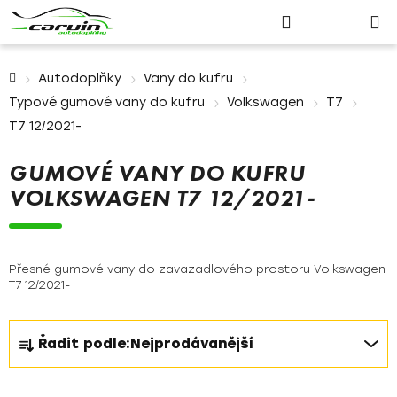
Nákupn
Přejít
Hledat
Přihlášení
na
košík
obsah
Domů
Autodoplňky
Vany do kufru
Typové gumové vany do kufru
Volkswagen
T7
T7 12/2021-
GUMOVÉ VANY DO KUFRU
VOLKSWAGEN T7 12/2021-
Přesné gumové vany do zavazadlového prostoru Volkswagen
T7 12/2021-
Ř
Řadit podle:
Nejprodávanější
a
z