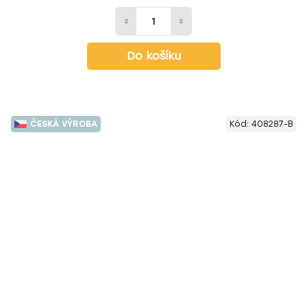
Do košíku
ČESKÁ VÝROBA
Kód:
408287-B