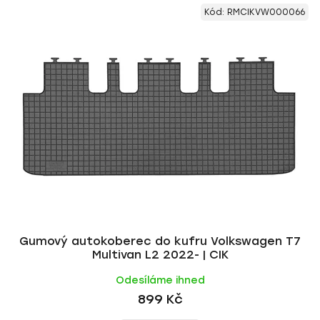
V
e
Kód:
RMCIKVW000066
ý
n
p
í
i
p
s
r
p
o
r
d
o
u
d
k
u
t
k
ů
t
ů
Gumový autokoberec do kufru Volkswagen T7
Multivan L2 2022- | CIK
Odesíláme ihned
899 Kč