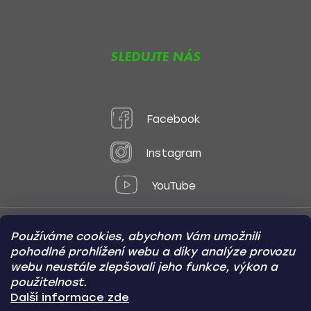
SLEDUJTE NÁS
Facebook
Instagram
YouTube
Používáme cookies, abychom Vám umožnili
Způsoby platby:
pohodlné prohlížení webu a díky analýze provozu
Online
Převod
Dobírka
webu neustále zlepšovali jeho funkce, výkon a
použitelnost.
Způsoby dopravy:
Další informace zde