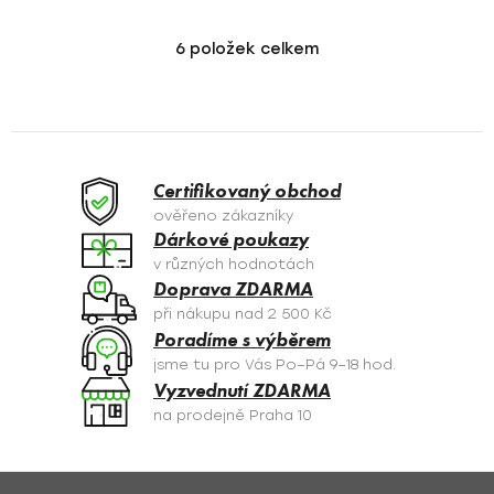
6
položek celkem
O
v
l
á
d
a
Certifikovaný obchod
c
ověřeno zákazníky
í
Dárkové poukazy
p
v různých hodnotách
r
Doprava ZDARMA
v
při nákupu nad 2 500 Kč
k
Poradíme s výběrem
y
jsme tu pro Vás Po–Pá 9–18 hod.
v
Vyzvednutí ZDARMA
ý
na prodejně Praha 10
p
i
s
Z