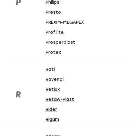
P
Philips
Presto
PREXIM-MEGAPEX
Profilite
Prosperplast
Protex
Rati
Ravenol
Retlux
R
Rezaw-Plast
Rider
Rigum