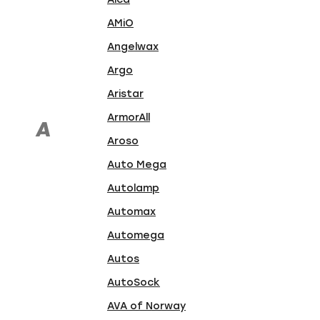
AMiO
Angelwax
Argo
Aristar
ArmorAll
A
Aroso
Auto Mega
Autolamp
Automax
Automega
Autos
AutoSock
AVA of Norway