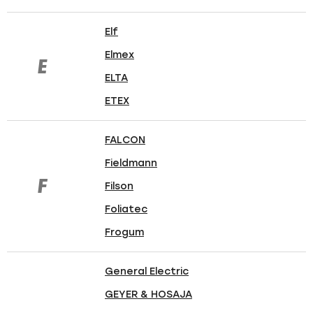
Elf
Elmex
E
ELTA
ETEX
FALCON
Fieldmann
F
Filson
Foliatec
Frogum
General Electric
GEYER & HOSAJA