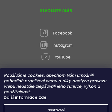
SLEDUJTE NÁS
Facebook
Instagram
YouTube
Používáme cookies, abychom Vám umožnili
Způsoby platby:
pohodlné prohlížení webu a díky analýze provozu
Online
Převod
Dobírka
webu neustále zlepšovali jeho funkce, výkon a
použitelnost.
Způsoby dopravy:
Další informace zde
Nastavení