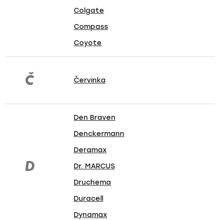
Colgate
Compass
Coyote
Č
Červinka
Den Braven
Denckermann
Deramax
D
Dr. MARCUS
Druchema
Duracell
Dynamax