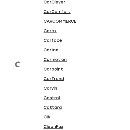
CarClever
CarComfort
CARCOMMERCE
Carex
Carface
Carline
Carmotion
C
Carpoint
CarTrend
Carvin
Castrol
Cattara
CIK
CleanFox