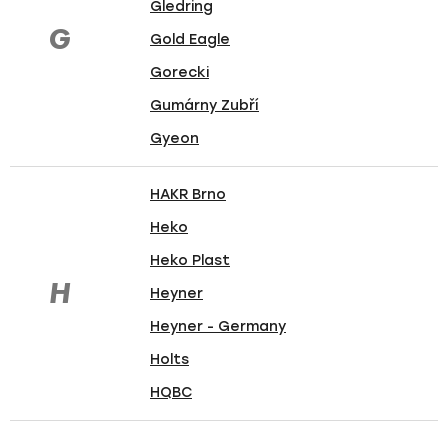
Gledring
G
Gold Eagle
Gorecki
Gumárny Zubří
Gyeon
HAKR Brno
Heko
Heko Plast
H
Heyner
Heyner - Germany
Holts
HQBC