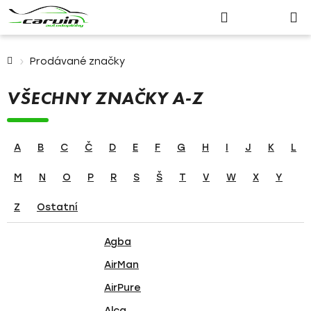
Nákupn
Přejít
Hledat
Přihlášení
na
košík
obsah
Domů
Prodávané značky
VŠECHNY ZNAČKY A-Z
A
B
C
Č
D
E
F
G
H
I
J
K
L
M
N
O
P
R
S
Š
T
V
W
X
Y
Z
Ostatní
Agba
AirMan
AirPure
Alca