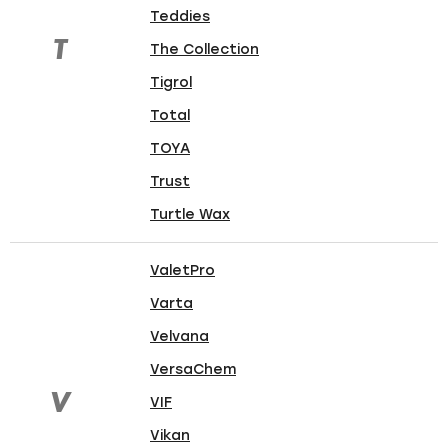
Teddies
T
The Collection
Tigrol
Total
TOYA
Trust
Turtle Wax
ValetPro
Varta
Velvana
VersaChem
V
VIF
Vikan