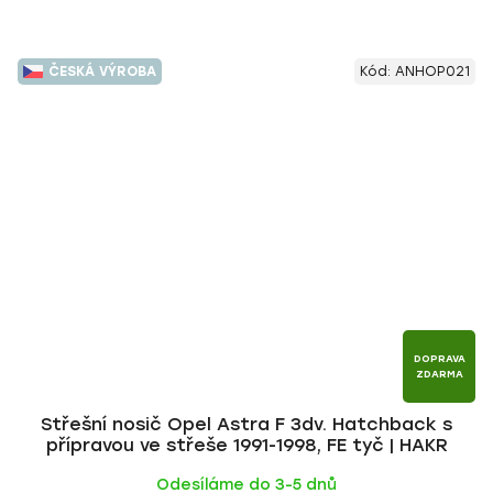
ČESKÁ VÝROBA
Kód:
ANHOP021
DOPRAVA
ZDARMA
Střešní nosič Opel Astra F 3dv. Hatchback s
přípravou ve střeše 1991-1998, FE tyč | HAKR
Odesíláme do 3-5 dnů