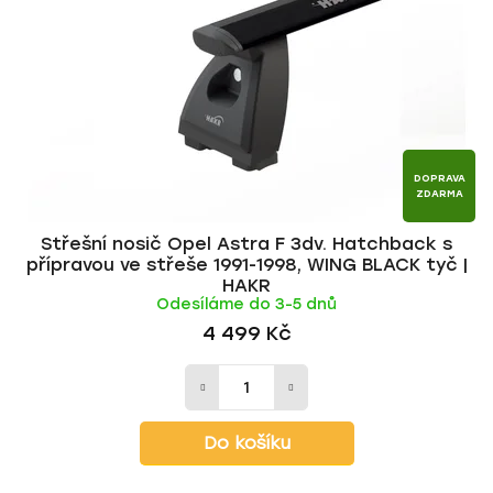
p
o
r
d
o
u
d
k
u
t
k
ů
t
DOPRAVA
ZDARMA
ů
Střešní nosič Opel Astra F 3dv. Hatchback s
přípravou ve střeše 1991-1998, WING BLACK tyč |
HAKR
Odesíláme do 3-5 dnů
4 499 Kč
Do košíku