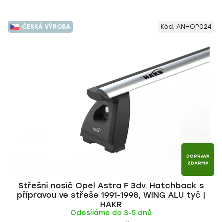
ČESKÁ VÝROBA
Kód:
ANHOP024
DOPRAVA
ZDARMA
Střešní nosič Opel Astra F 3dv. Hatchback s
přípravou ve střeše 1991-1998, WING ALU tyč |
HAKR
Odesíláme do 3-5 dnů