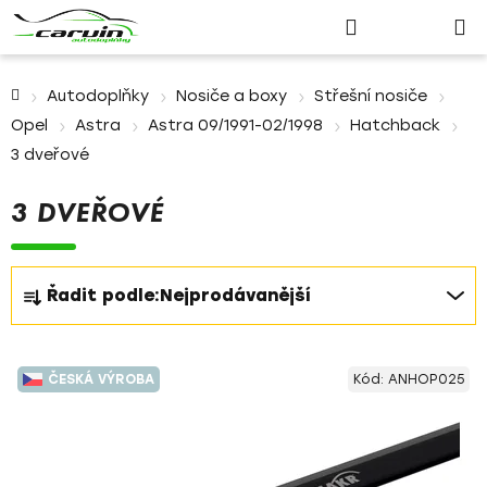
Nákupn
Přejít
Hledat
Přihlášení
na
košík
obsah
Domů
Autodoplňky
Nosiče a boxy
Střešní nosiče
Opel
Astra
Astra 09/1991-02/1998
Hatchback
3 dveřové
3 DVEŘOVÉ
Ř
Řadit podle:
Nejprodávanější
a
z
V
e
ČESKÁ VÝROBA
Kód:
ANHOP025
ý
n
p
í
i
p
s
r