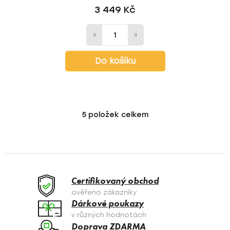
3 449 Kč
Do košíku
5
položek celkem
O
v
l
á
d
a
Certifikovaný obchod
c
ověřeno zákazníky
í
Dárkové poukazy
p
v různých hodnotách
r
Doprava ZDARMA