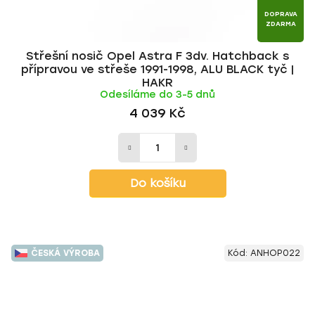
DOPRAVA
ZDARMA
Střešní nosič Opel Astra F 3dv. Hatchback s
přípravou ve střeše 1991-1998, ALU BLACK tyč |
HAKR
Odesíláme do 3-5 dnů
4 039 Kč
Do košíku
ČESKÁ VÝROBA
Kód:
ANHOP022