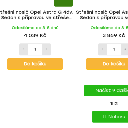
třešní nosič Opel Astra G 4dv.
Střešní nosič Opel As
Sedan s přípravou ve střeše
Sedan s přípravou v
1998-2004, ALU BLACK tyč |
1998-2004, ALU tyč
Odesíláme do 3-5 dnů
Odesíláme do 3-
HAKR
4 039 Kč
3 869 Kč
Do košíku
Do košíku
Načíst 9 dalš
S
1
2
O
T
v
Nahoru
l
R
á