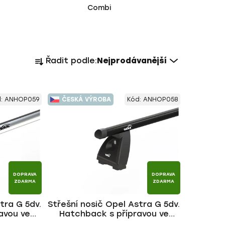
Combi
Ř
Řadit podle:
Nejprodávanější
a
z
e
d:
ANHOP059
ČESKÁ VÝROBA
Kód:
ANHOP058
n
í
p
r
o
d
DOPRAVA
DOPRAVA
u
ZDARMA
ZDARMA
k
tra G 5dv.
Střešní nosič Opel Astra G 5dv.
t
avou ve
Hatchback s přípravou ve
ů
NG ALU tyč
střeše 1998-2004, ALU BLACK