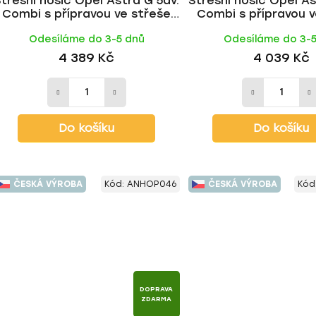
třešní nosič Opel Astra G 5dv.
Střešní nosič Opel As
Combi s přípravou ve střeše
Combi s přípravou v
998-2004, WING ALU tyč | HAKR
1998-2004, ALU BLA
Odesíláme do 3-5 dnů
Odesíláme do 3-
HAKR
4 389 Kč
4 039 Kč
Do košíku
Do košíku
ČESKÁ VÝROBA
Kód:
ANHOP046
ČESKÁ VÝROBA
Kód
DOPRAVA
ZDARMA