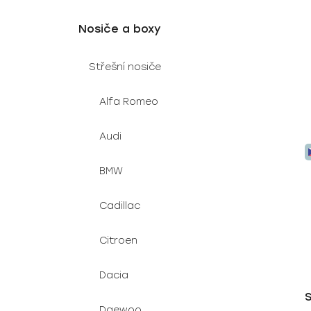
t
ů
Nosiče a boxy
Střešní nosiče
Alfa Romeo
Audi
BMW
Cadillac
Citroen
Dacia
S
Daewoo