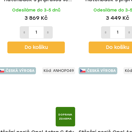
střeše 1998-2004, ALU tyč |
střeše 1998-2004, FE 
Odesíláme do 3-5 dnů
Odesíláme do 3-
HAKR
3 869 Kč
3 449 Kč
Do košíku
Do košíku
ČESKÁ VÝROBA
Kód:
ANHOP049
ČESKÁ VÝROBA
Kód
DOPRAVA
ZDARMA