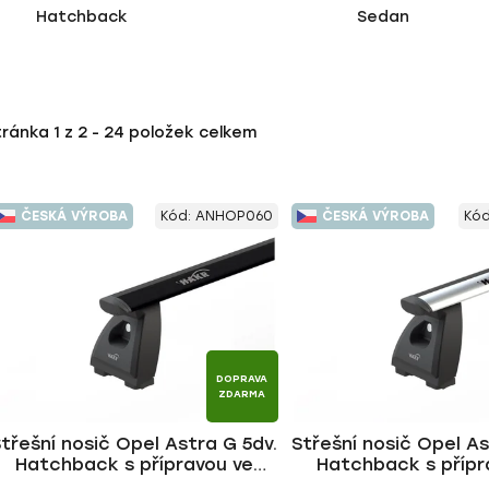
Hatchback
Sedan
tránka
1
z
2
-
24
položek celkem
ČESKÁ VÝROBA
Kód:
ANHOP060
ČESKÁ VÝROBA
Kó
DOPRAVA
ZDARMA
třešní nosič Opel Astra G 5dv.
Střešní nosič Opel As
Hatchback s přípravou ve
Hatchback s přípr
střeše 1998-2004, WING BLACK
střeše 1998-2004, WI