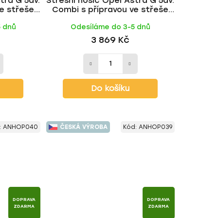
tra G 5dv.
Střešní nosič Opel Astra G 5dv.
e střeše
Combi s přípravou ve střeše
CK tyč |
1998-2004, ALU tyč | HAKR
5 dnů
Odesíláme do 3-5 dnů
3 869 Kč
Do košíku
:
ANHOP040
ČESKÁ VÝROBA
Kód:
ANHOP039
DOPRAVA
DOPRAVA
ZDARMA
ZDARMA