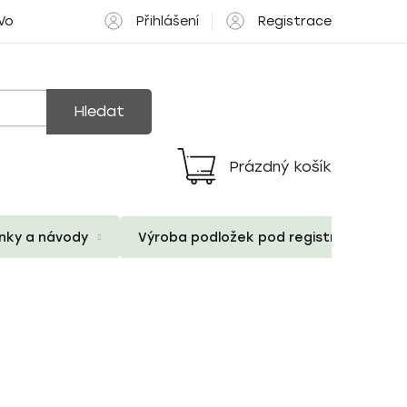
Přihlášení
Registrace
 Volné pozice
Hledat
Prázdný košík
Nákupní
košík
ánky a návody
Výroba podložek pod registrační znač