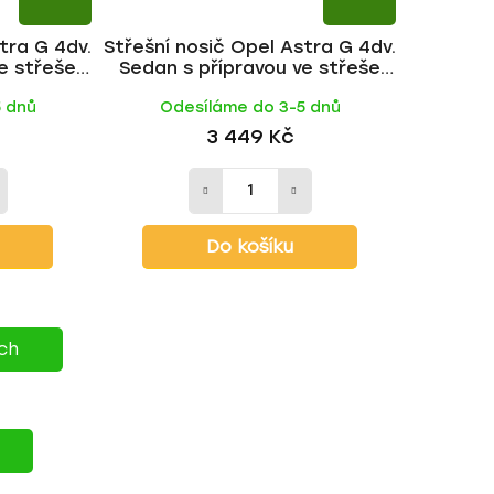
tra G 4dv.
Střešní nosič Opel Astra G 4dv.
e střeše
Sedan s přípravou ve střeše
 | HAKR
1998-2004, FE tyč | HAKR
5 dnů
Odesíláme do 3-5 dnů
3 449 Kč
Do košíku
ích