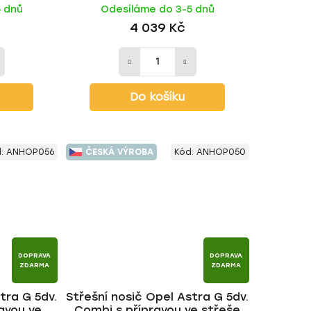
5 dnů
Odesíláme do 3-5 dnů
tyč | HAKR
4 039 Kč
Do košíku
d:
ANHOP056
ČESKÁ VÝROBA
Kód:
ANHOP050
DOPRAVA
DOPRAVA
ZDARMA
ZDARMA
tra G 5dv.
Střešní nosič Opel Astra G 5dv.
avou ve
Combi s přípravou ve střeše