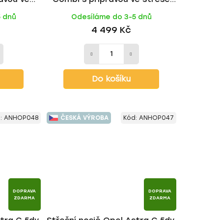
tyč | HAKR
1998-2004, WING BLACK tyč |
5 dnů
Odesíláme do 3-5 dnů
HAKR
4 499 Kč
Do košíku
:
ANHOP048
ČESKÁ VÝROBA
Kód:
ANHOP047
DOPRAVA
DOPRAVA
ZDARMA
ZDARMA