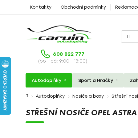
Přejít
Kontakty
Obchodní podmínky
Reklamac
na
obsah
608 822 777
(po - pá: 9:00 - 18:00)
Autodoplňky
Sport a Hračky
Zah
Domů
Autodoplňky
Nosiče a boxy
Střešní nos
STŘEŠNÍ NOSIČE OPEL ASTR