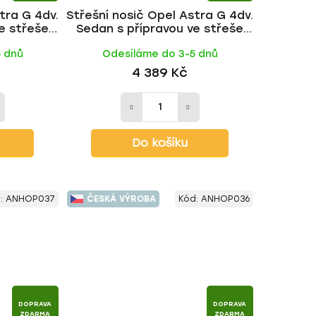
tra G 4dv.
Střešní nosič Opel Astra G 4dv.
e střeše
Sedan s přípravou ve střeše
ACK tyč |
1998-2004, WING ALU tyč | HAKR
5 dnů
Odesíláme do 3-5 dnů
4 389 Kč
Do košíku
:
ANHOP037
ČESKÁ VÝROBA
Kód:
ANHOP036
DOPRAVA
DOPRAVA
ZDARMA
ZDARMA