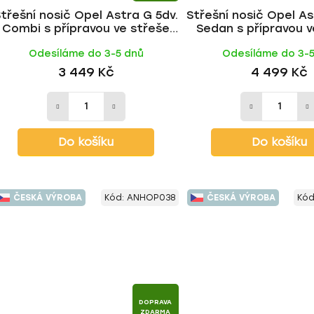
třešní nosič Opel Astra G 5dv.
Střešní nosič Opel As
Combi s přípravou ve střeše
Sedan s přípravou v
1998-2004, FE tyč | HAKR
1998-2004, WING BL
Odesíláme do 3-5 dnů
Odesíláme do 3-
HAKR
3 449 Kč
4 499 Kč
Do košíku
Do košíku
ČESKÁ VÝROBA
Kód:
ANHOP038
ČESKÁ VÝROBA
Kód
DOPRAVA
ZDARMA