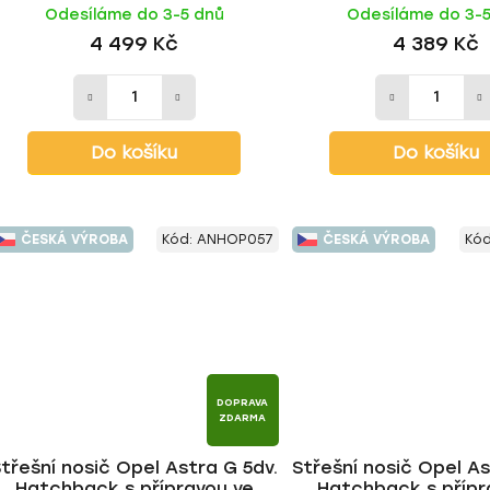
Odesíláme do 3-5 dnů
Odesíláme do 3-
tyč | HAKR
| HAKR
4 499 Kč
4 389 Kč
Do košíku
Do košíku
ČESKÁ VÝROBA
Kód:
ANHOP057
ČESKÁ VÝROBA
Kó
DOPRAVA
ZDARMA
třešní nosič Opel Astra G 5dv.
Střešní nosič Opel As
Hatchback s přípravou ve
Hatchback s přípr