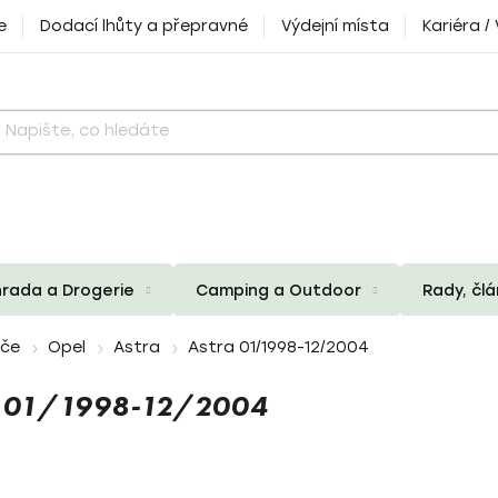
e
Dodací lhůty a přepravné
Výdejní místa
Kariéra /
rada a Drogerie
Camping a Outdoor
Rady, čl
iče
Opel
Astra
Astra 01/1998-12/2004
A 01/1998-12/2004