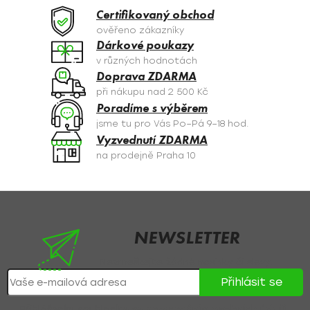
a
Certifikovaný obchod
c
ověřeno zákazníky
í
Dárkové poukazy
p
v různých hodnotách
r
Doprava ZDARMA
v
při nákupu nad 2 500 Kč
k
Poradíme s výběrem
y
jsme tu pro Vás Po–Pá 9–18 hod.
v
Vyzvednutí ZDARMA
ý
na prodejně Praha 10
p
i
s
Z
u
á
p
NEWSLETTER
a
Nezmeškejte žádné novinky či slevy!
t
Přihlásit se
í
Přihlášením souhlasíte se
zpracováním osobních údajů
.