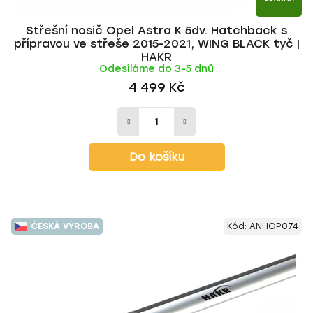
Střešní nosič Opel Astra K 5dv. Hatchback s
přípravou ve střeše 2015-2021, WING BLACK tyč |
HAKR
Odesíláme do 3-5 dnů
4 499 Kč
Do košíku
ČESKÁ VÝROBA
Kód:
ANHOP074