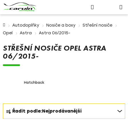
Nákupn
Přejít
Hledat
Přihlášení
na
košík
obsah
Domů
Autodoplňky
Nosiče a boxy
Střešní nosiče
Opel
Astra
Astra 06/2015-
STŘEŠNÍ NOSIČE OPEL ASTRA
06/2015-
Hatchback
Ř
Řadit podle:
Nejprodávanější
a
z