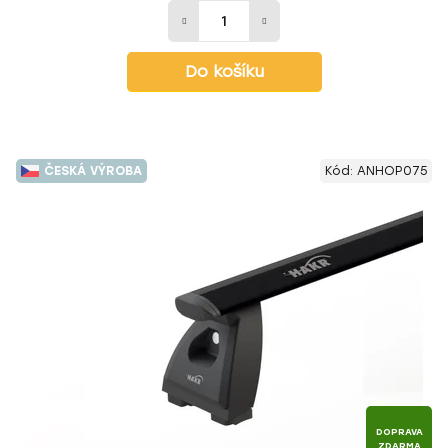
Do košíku
ČESKÁ VÝROBA
Kód:
ANHOP075
DOPRAVA
ZDARMA