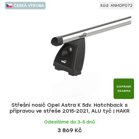
V
e
ČESKÁ VÝROBA
Kód:
ANHOP072
ý
n
p
í
i
p
s
r
p
o
r
d
o
u
d
k
u
t
k
ů
t
DOPRAVA
ZDARMA
ů
Střešní nosič Opel Astra K 5dv. Hatchback s
přípravou ve střeše 2015-2021, ALU tyč | HAKR
Odesíláme do 3-5 dnů
3 869 Kč