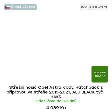
ČESKÁ VÝROBA
Kód:
ANHOP073
DOPRAVA
ZDARMA
Střešní nosič Opel Astra K 5dv. Hatchback s
přípravou ve střeše 2015-2021, ALU BLACK tyč |
HAKR
Odesíláme do 3-5 dnů
4 039 Kč