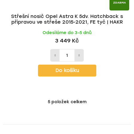
ZDARMA
Střešní nosič Opel Astra K 5dv. Hatchback s
přípravou ve střeše 2015-2021, FE tyč | HAKR
Odesíláme do 3-5 dnů
3 449 Kč
Do košíku
5
položek celkem
O
v
l
á
d