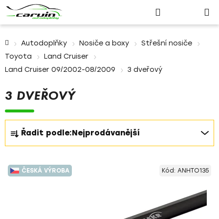
Nákupn
Přejít
Hledat
Přihlášení
na
košík
obsah
Domů
Autodoplňky
Nosiče a boxy
Střešní nosiče
Toyota
Land Cruiser
Land Cruiser 09/2002-08/2009
3 dveřový
3 DVEŘOVÝ
Ř
Řadit podle:
Nejprodávanější
a
z
V
e
ČESKÁ VÝROBA
Kód:
ANHTO135
ý
n
p
í
i
p
s
r