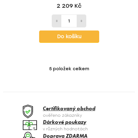
2 209 Kč
Do košíku
5
položek celkem
O
v
l
á
d
a
Certifikovaný obchod
c
ověřeno zákazníky
í
Dárkové poukazy
p
v různých hodnotách
r
Doprava ZDARMA