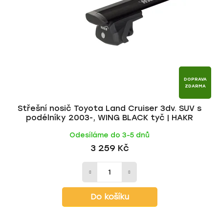
p
o
r
d
o
u
d
k
u
t
k
ů
t
DOPRAVA
ZDARMA
ů
Střešní nosič Toyota Land Cruiser 3dv. SUV s
podélníky 2003-, WING BLACK tyč | HAKR
Odesíláme do 3-5 dnů
3 259 Kč
Do košíku