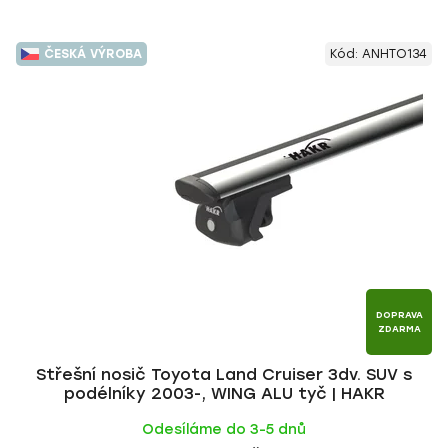
ČESKÁ VÝROBA
Kód:
ANHTO134
DOPRAVA
ZDARMA
Střešní nosič Toyota Land Cruiser 3dv. SUV s
podélníky 2003-, WING ALU tyč | HAKR
Odesíláme do 3-5 dnů