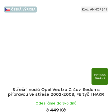
ČESKÁ VÝROBA
Kód:
ANHOP241
DOPRAVA
ZDARMA
Střešní nosič Opel Vectra C 4dv. Sedan s
přípravou ve střeše 2002-2008, FE tyč | HAKR
Odesíláme do 3-5 dnů
3 449 Kč