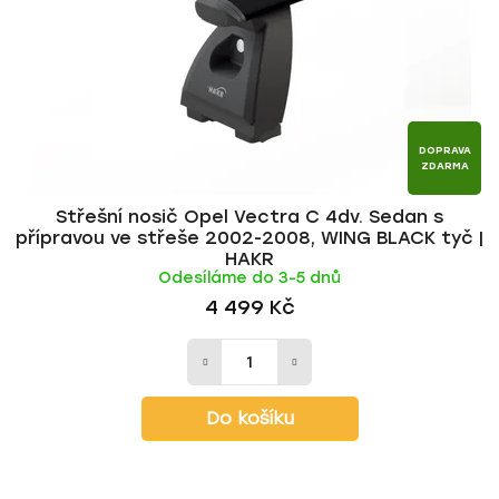
r
d
o
u
d
k
u
t
k
ů
t
DOPRAVA
ZDARMA
ů
Střešní nosič Opel Vectra C 4dv. Sedan s
přípravou ve střeše 2002-2008, WING BLACK tyč |
HAKR
Odesíláme do 3-5 dnů
4 499 Kč
Do košíku