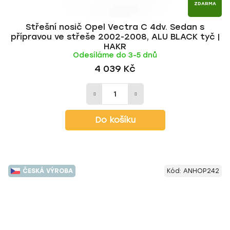
ZDARMA
Střešní nosič Opel Vectra C 4dv. Sedan s
přípravou ve střeše 2002-2008, ALU BLACK tyč |
HAKR
Odesíláme do 3-5 dnů
4 039 Kč
Do košíku
ČESKÁ VÝROBA
Kód:
ANHOP242