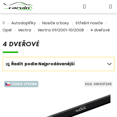
Nákupn
Přejít
Hledat
Přihlášení
na
košík
obsah
Domů
Autodoplňky
Nosiče a boxy
Střešní nosiče
Opel
Vectra
Vectra 09/2001-10/2008
4 dveřové
4 DVEŘOVÉ
Ř
Řadit podle:
Nejprodávanější
a
z
V
e
ČESKÁ VÝROBA
Kód:
ANHOP245
ý
n
p
í
i
p
s
r
p
o