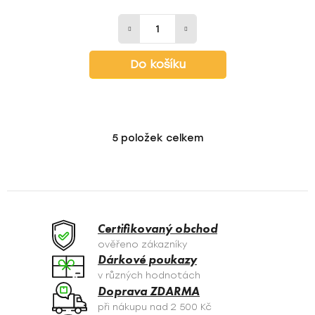
Do košíku
5
položek celkem
O
v
l
á
d
a
Certifikovaný obchod
c
ověřeno zákazníky
í
Dárkové poukazy
p
v různých hodnotách
r
Doprava ZDARMA
v
při nákupu nad 2 500 Kč