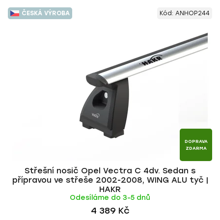
ČESKÁ VÝROBA
Kód:
ANHOP244
DOPRAVA
ZDARMA
Střešní nosič Opel Vectra C 4dv. Sedan s
přípravou ve střeše 2002-2008, WING ALU tyč |
HAKR
Odesíláme do 3-5 dnů
4 389 Kč