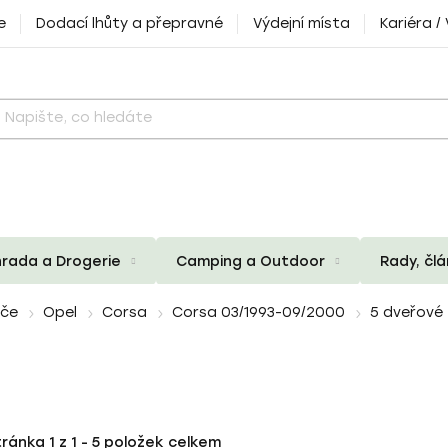
e
Dodací lhůty a přepravné
Výdejní místa
Kariéra /
rada a Drogerie
Camping a Outdoor
Rady, čl
iče
Opel
Corsa
Corsa 03/1993-09/2000
5 dveřové
tránka
1
z
1
-
5
položek celkem