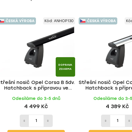
ČESKÁ VÝROBA
Kód:
ANHOP130
ČESKÁ VÝROBA
Kó
DOPRAVA
ZDARMA
třešní nosič Opel Corsa B 5dv.
Střešní nosič Opel Co
Hatchback s přípravou ve
Hatchback s přípr
střeše 1993-2000, WING BLACK
střeše 1993-2000, WI
Odesíláme do 3-5 dnů
Odesíláme do 3-
tyč | HAKR
| HAKR
4 499 Kč
4 389 Kč