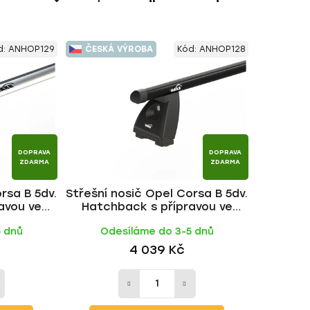
a
z
e
d:
ANHOP129
ČESKÁ VÝROBA
Kód:
ANHOP128
n
í
p
r
o
d
DOPRAVA
DOPRAVA
u
ZDARMA
ZDARMA
k
rsa B 5dv.
Střešní nosič Opel Corsa B 5dv.
t
avou ve
Hatchback s přípravou ve
ů
NG ALU tyč
střeše 1993-2000, ALU BLACK
5 dnů
Odesíláme do 3-5 dnů
tyč | HAKR
4 039 Kč