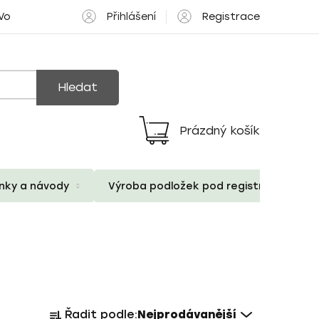
Přihlášení
Registrace
 Volné pozice
Hledat
Prázdný košík
Nákupní
košík
ánky a návody
Výroba podložek pod registrační znač
Ř
Řadit podle:
Nejprodávanější