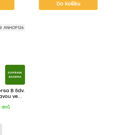
Do košíku
d:
ANHOP126
DOPRAVA
ZDARMA
rsa B 5dv.
avou ve
tyč | HAKR
5 dnů