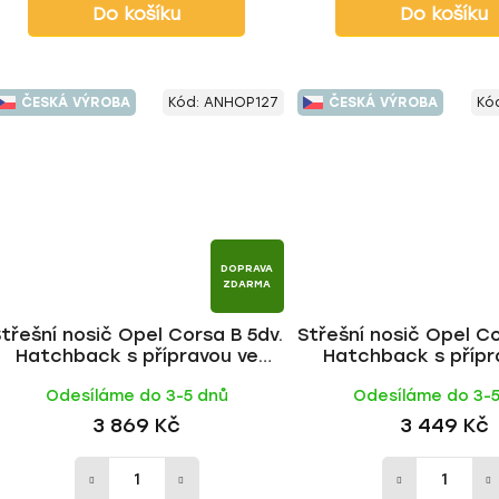
Do košíku
Do košíku
ČESKÁ VÝROBA
Kód:
ANHOP127
ČESKÁ VÝROBA
Kó
DOPRAVA
ZDARMA
třešní nosič Opel Corsa B 5dv.
Střešní nosič Opel Co
Hatchback s přípravou ve
Hatchback s přípr
střeše 1993-2000, ALU tyč |
střeše 1993-2000, FE 
Odesíláme do 3-5 dnů
Odesíláme do 3-
HAKR
3 869 Kč
3 449 Kč