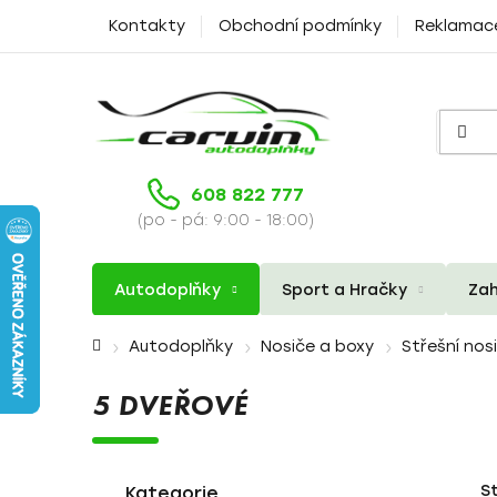
Přejít
Kontakty
Obchodní podmínky
Reklamac
na
obsah
608 822 777
(po - pá: 9:00 - 18:00)
Autodoplňky
Sport a Hračky
Zah
Domů
Autodoplňky
Nosiče a boxy
Střešní nos
5 DVEŘOVÉ
P
K
Přeskočit
S
a