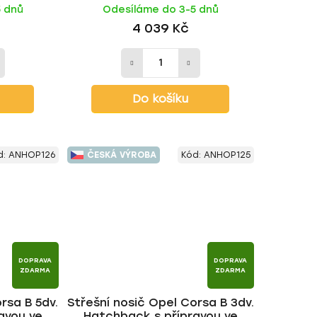
5 dnů
Odesíláme do 3-5 dnů
tyč | HAKR
4 039 Kč
Do košíku
d:
ANHOP126
ČESKÁ VÝROBA
Kód:
ANHOP125
DOPRAVA
DOPRAVA
ZDARMA
ZDARMA
rsa B 5dv.
Střešní nosič Opel Corsa B 3dv.
avou ve
Hatchback s přípravou ve