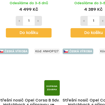
Odesíláme do 3-5 dnů
Odesíláme do 3-
tyč | HAKR
| HAKR
4 499 Kč
4 389 Kč
Do košíku
Do košíku
ČESKÁ VÝROBA
Kód:
ANHOP127
ČESKÁ VÝROBA
Kó
DOPRAVA
ZDARMA
třešní nosič Opel Corsa B 5dv.
Střešní nosič Opel Co
Hatchback s přípravou ve
Hatchback s přípr