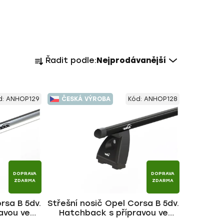
Ř
Řadit podle:
Nejprodávanější
a
z
e
d:
ANHOP129
ČESKÁ VÝROBA
Kód:
ANHOP128
n
í
p
r
o
d
DOPRAVA
DOPRAVA
u
ZDARMA
ZDARMA
k
rsa B 5dv.
Střešní nosič Opel Corsa B 5dv.
t
avou ve
Hatchback s přípravou ve
ů
NG ALU tyč
střeše 1993-2000, ALU BLACK