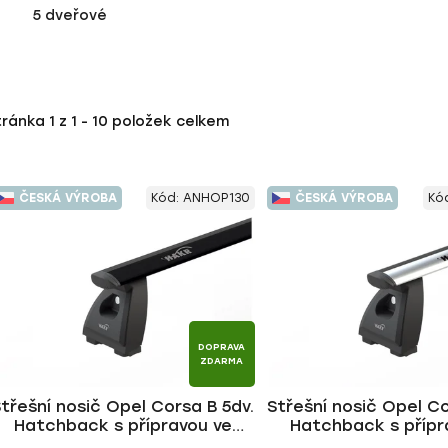
5 dveřové
tránka
1
z
1
-
10
položek celkem
ČESKÁ VÝROBA
Kód:
ANHOP130
ČESKÁ VÝROBA
Kó
DOPRAVA
ZDARMA
třešní nosič Opel Corsa B 5dv.
Střešní nosič Opel Co
Hatchback s přípravou ve
Hatchback s přípr
střeše 1993-2000, WING BLACK
střeše 1993-2000, WI