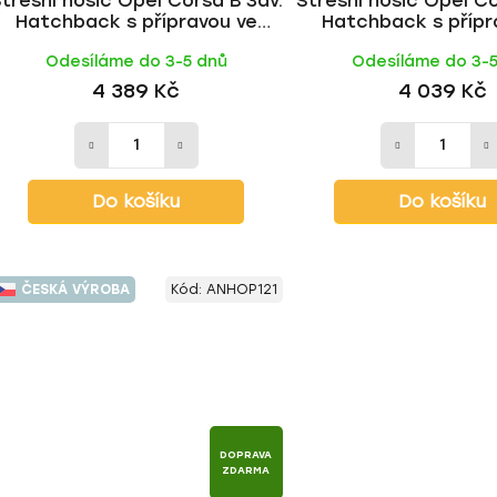
třešní nosič Opel Corsa B 3dv.
Střešní nosič Opel Co
Hatchback s přípravou ve
Hatchback s přípr
třeše 1993-2000, WING ALU tyč
střeše 1993-2000, 
Odesíláme do 3-5 dnů
Odesíláme do 3-
| HAKR
tyč | HAKR
4 389 Kč
4 039 Kč
Do košíku
Do košíku
ČESKÁ VÝROBA
Kód:
ANHOP121
DOPRAVA
ZDARMA