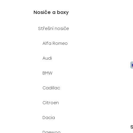
t
ů
Nosiče a boxy
Střešní nosiče
Alfa Romeo
Audi
BMW
Cadillac
Citroen
Dacia
S
Daewoo