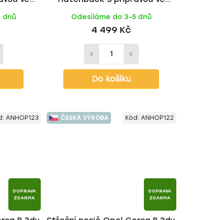
tyč | HAKR
střeše 1993-2000, WING BLACK
5 dnů
Odesíláme do 3-5 dnů
tyč | HAKR
4 499 Kč
Do košíku
d:
ANHOP123
ČESKÁ VÝROBA
Kód:
ANHOP122
DOPRAVA
DOPRAVA
ZDARMA
ZDARMA