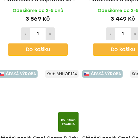
střeše 1993-2000, ALU tyč |
střeše 1993-2000, FE 
Odesíláme do 3-5 dnů
Odesíláme do 3-
HAKR
3 869 Kč
3 449 Kč
Do košíku
Do košíku
ČESKÁ VÝROBA
Kód:
ANHOP124
ČESKÁ VÝROBA
Kó
DOPRAVA
ZDARMA