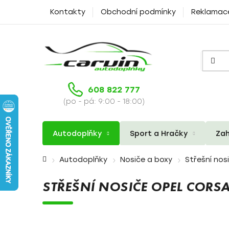
Přejít
Kontakty
Obchodní podmínky
Reklamac
na
obsah
608 822 777
(po - pá: 9:00 - 18:00)
Autodoplňky
Sport a Hračky
Zah
Domů
Autodoplňky
Nosiče a boxy
Střešní nos
STŘEŠNÍ NOSIČE OPEL CORS