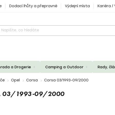
e
Dodací lhůty a přepravné
Výdejní místa
Kariéra /
rada a Drogerie
Camping a Outdoor
Rady, čl
iče
Opel
Corsa
Corsa 03/1993-09/2000
A 03/1993-09/2000