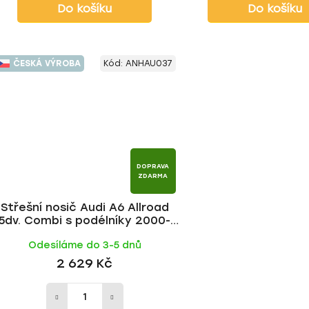
Do košíku
Do košíku
ČESKÁ VÝROBA
Kód:
ANHAU037
DOPRAVA
ZDARMA
Střešní nosič Audi A6 Allroad
5dv. Combi s podélníky 2000-
2005, ALU tyč | HAKR
Odesíláme do 3-5 dnů
2 629 Kč