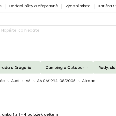
e
Dodací lhůty a přepravné
Výdejní místa
Kariéra /
rada a Drogerie
Camping a Outdoor
Rady, čl
iče
Audi
A6
A6 06/1994-08/2005
Allroad
tránka
1
z
1
-
4
položek celkem