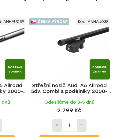
a
z
e
d:
ANHAU039
ČESKÁ VÝROBA
Kód:
ANHAU038
n
í
p
r
o
d
DOPRAVA
DOPRAVA
u
ZDARMA
ZDARMA
k
6 Allroad
Střešní nosič Audi A6 Allroad
t
íky 2000-
5dv. Combi s podélníky 2000-
ů
č | HAKR
2005, ALU BLACK tyč | HAKR
5 dnů
Odesíláme do 3-5 dnů
2 799 Kč