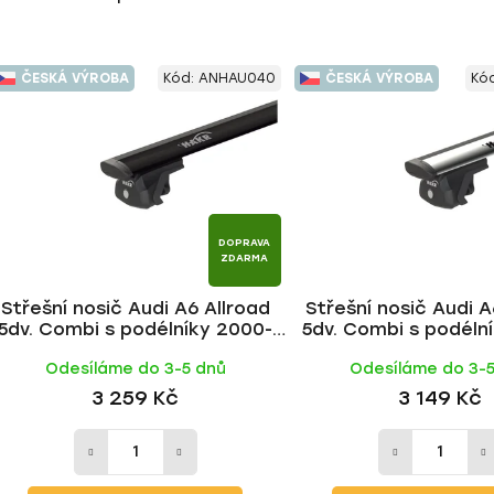
ČESKÁ VÝROBA
Kód:
ANHAU040
ČESKÁ VÝROBA
Kó
DOPRAVA
ZDARMA
Střešní nosič Audi A6 Allroad
Střešní nosič Audi A
5dv. Combi s podélníky 2000-
5dv. Combi s podéln
2005, WING BLACK tyč | HAKR
2005, WING ALU ty
Odesíláme do 3-5 dnů
Odesíláme do 3-
3 259 Kč
3 149 Kč