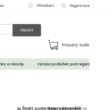
Přihlášení
Registrace
 Volné pozice
Hledat
Prázdný košík
Nákupní
košík
ánky a návody
Výroba podložek pod registrační znač
Ř
Řadit podle:
Nejprodávanější