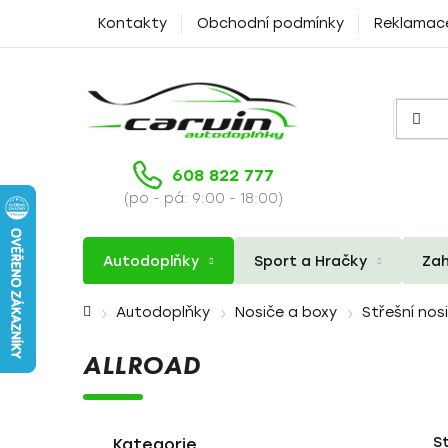
Přejít
Kontakty
Obchodní podmínky
Reklamac
na
obsah
608 822 777
(po - pá: 9:00 - 18:00)
Autodoplňky
Sport a Hračky
Zah
Domů
Autodoplňky
Nosiče a boxy
Střešní nos
ALLROAD
P
K
Přeskočit
S
a