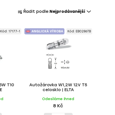
Ř
Řadit podle:
Nejprodávanější
a
z
e
Kód:
17177-1
ANGLICKÁ VÝROBA
Kód:
EB0286TB
n
í
p
r
o
d
u
k
5W T10
Autožárovka W1,2W 12V T5
t
E
celosklo | ELTA
ů
ed
Odesíláme ihned
8 Kč