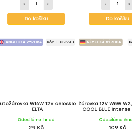
Do košíku
Do košíku
ANGLICKÁ VÝROBA
Kód:
EB0955TB
NĚMECKÁ VÝROBA
K
utožárovka W16W 12V celosklo
Žárovka 12V W5W W2,1
| ELTA
COOL BLUE Intense
Odesíláme ihned
Odesíláme ihn
29 Kč
109 Kč