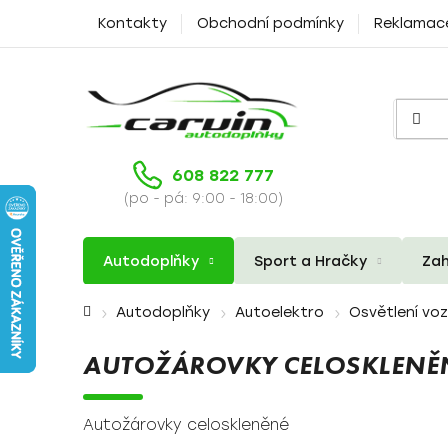
Přejít
Kontakty
Obchodní podmínky
Reklamac
na
obsah
608 822 777
(po - pá: 9:00 - 18:00)
Autodoplňky
Sport a Hračky
Zah
Domů
Autodoplňky
Autoelektro
Osvětlení vo
AUTOŽÁROVKY CELOSKLENĚ
Autožárovky celoskleněné