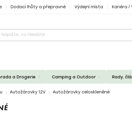
e
Dodací lhůty a přepravné
Výdejní místa
Kariéra /
rada a Drogerie
Camping a Outdoor
Rady, čl
zu
Autožárovky 12V
Autožárovky celoskleněné
NÉ