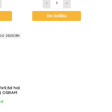
Do košíku
ód:
2825CBN
x9,5d hal.
 | OSRAM
ed