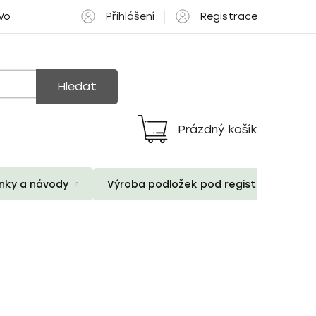
Přihlášení
Registrace
 Volné pozice
Hledat
Prázdný košík
Nákupní
košík
ánky a návody
Výroba podložek pod registrační znač