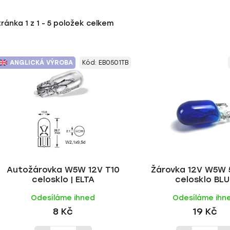
tránka
1
z
1
-
5
položek celkem
ANGLICKÁ VÝROBA
Kód:
EB0501TB
Autožárovka W5W 12V T10
Žárovka 12V W5W 
celosklo | ELTA
celosklo BLU
Odesíláme ihned
Odesíláme ihn
8 Kč
19 Kč