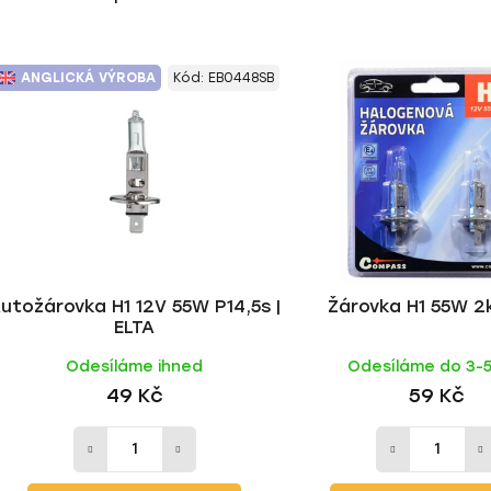
ANGLICKÁ VÝROBA
Kód:
EB0448SB
utožárovka H1 12V 55W P14,5s |
Žárovka H1 55W 2
ELTA
Odesíláme ihned
Odesíláme do 3-
49 Kč
59 Kč