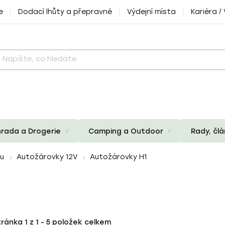
e
Dodací lhůty a přepravné
Výdejní místa
Kariéra /
rada a Drogerie
Camping a Outdoor
Rady, čl
zu
Autožárovky 12V
Autožárovky H1
tránka
1
z
1
-
5
položek celkem