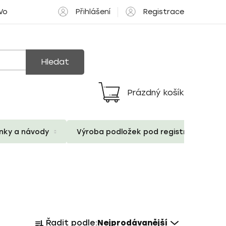
Přihlášení
Registrace
 Volné pozice
Hledat
Prázdný košík
Nákupní
košík
ánky a návody
Výroba podložek pod registrační znač
Ř
Řadit podle:
Nejprodávanější