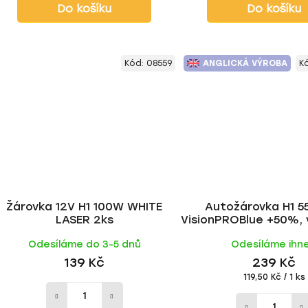
Do košíku
Do košíku
Kód:
08559
ANGLICKÁ VÝROBA
K
Žárovka 12V H1 100W WHITE
Autožárovka H1 5
LASER 2ks
VisionPROBlue +50%, 
| ELTA
Odesíláme do 3-5 dnů
Odesíláme ihn
139 Kč
239 Kč
Měrná
119,50 Kč / 1 ks
cena: