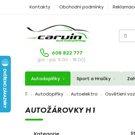
Přejít
Kontakty
Obchodní podmínky
Reklamac
na
obsah
608 822 777
(po - pá: 9:00 - 18:00)
Autodoplňky
Sport a Hračky
Zah
Domů
Autodoplňky
Autoelektro
Osvětlení vo
AUTOŽÁROVKY H1
P
K
Přeskočit
S
a