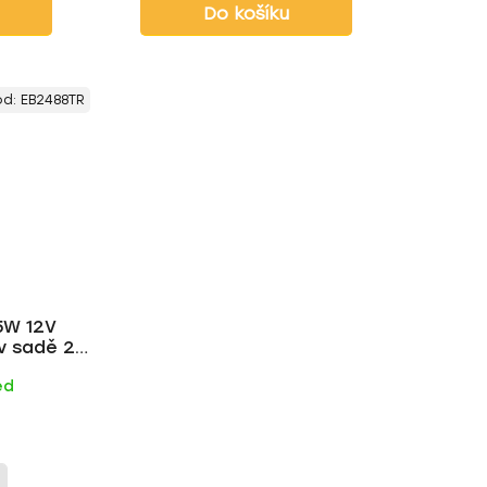
Do košíku
ód:
EB2488TR
5W 12V
v sadě 2ks
ed