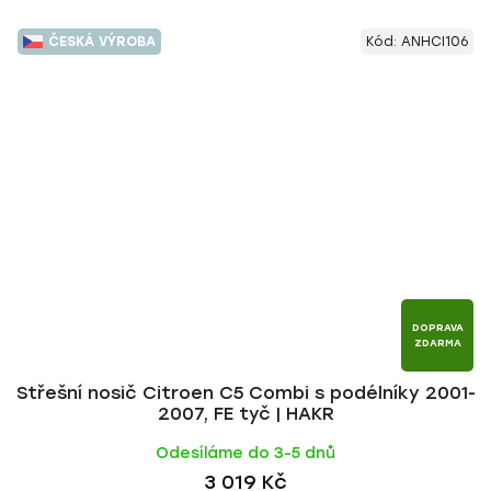
ČESKÁ VÝROBA
Kód:
ANHCI106
DOPRAVA
ZDARMA
Střešní nosič Citroen C5 Combi s podélníky 2001-
2007, FE tyč | HAKR
Odesíláme do 3-5 dnů
3 019 Kč