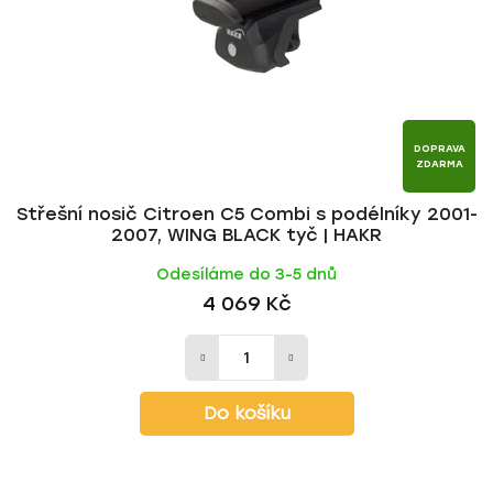
r
d
o
u
d
k
u
t
k
ů
t
DOPRAVA
ZDARMA
ů
Střešní nosič Citroen C5 Combi s podélníky 2001-
2007, WING BLACK tyč | HAKR
Odesíláme do 3-5 dnů
4 069 Kč
Do košíku