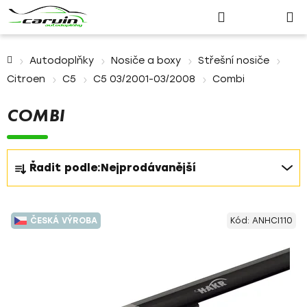
Nákupn
Přejít
Hledat
Přihlášení
na
košík
obsah
Domů
Autodoplňky
Nosiče a boxy
Střešní nosiče
Citroen
C5
C5 03/2001-03/2008
Combi
COMBI
Ř
Řadit podle:
Nejprodávanější
a
z
V
e
ČESKÁ VÝROBA
Kód:
ANHCI110
ý
n
p
í
i
p
s
r
p
o