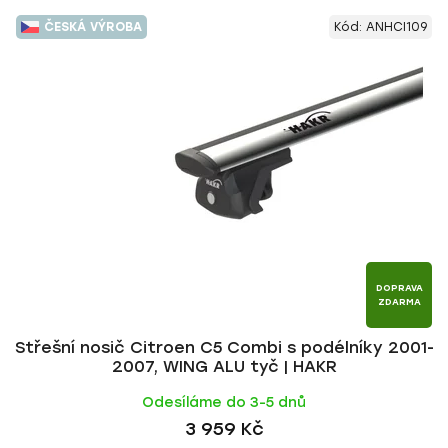
ČESKÁ VÝROBA
Kód:
ANHCI109
DOPRAVA
ZDARMA
Střešní nosič Citroen C5 Combi s podélníky 2001-
2007, WING ALU tyč | HAKR
Odesíláme do 3-5 dnů
3 959 Kč