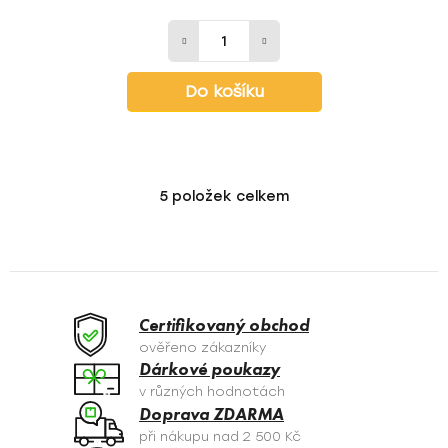
Do košíku
5
položek celkem
O
v
l
á
d
a
Certifikovaný obchod
c
ověřeno zákazníky
í
Dárkové poukazy
p
v různých hodnotách
r
Doprava ZDARMA
v
při nákupu nad 2 500 Kč