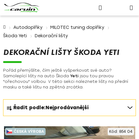
Nákupn
Přejít
Hledat
Přihlášení
na
košík
obsah
Domů
Autodoplňky
MILOTEC tuning doplňky
Škoda Yeti
Dekorační lišty
DEKORAČNÍ LIŠTY ŠKODA YETI
Pořád přemýšlíte, čím ještě vyšperkovat své auto?
Samolepící lišty na auto Škoda
Yeti
jsou tou pravou
"ořechovou" volbou. V této sekci naleznete lišty na přední
masku a také lištu na zpětná zrcátka.
Ř
Řadit podle:
Nejprodávanější
a
z
V
e
ČESKÁ VÝROBA
Kód:
854 04
ý
n