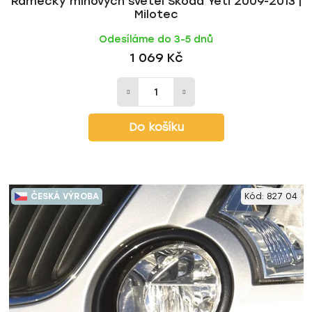
Rámečky mlhových světel Škoda Yeti 2009-2013 |
Milotec
Odesíláme do 3-5 dnů
1 069 Kč
Do košíku
ČESKÁ VÝROBA
Kód:
827 04