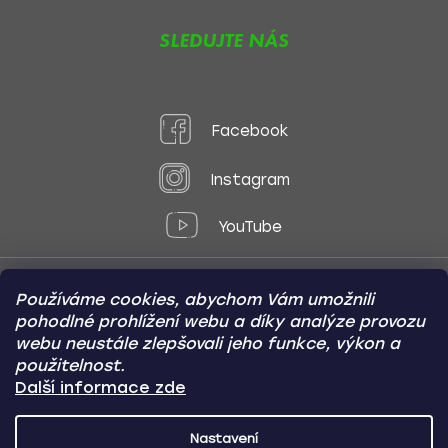
SLEDUJTE NÁS
Facebook
Instagram
YouTube
Používáme cookies, abychom Vám umožnili
Způsoby platby:
pohodlné prohlížení webu a díky analýze provozu
Online
Převod
Dobírka
webu neustále zlepšovali jeho funkce, výkon a
použitelnost.
Způsoby dopravy:
Další informace zde
Nastavení