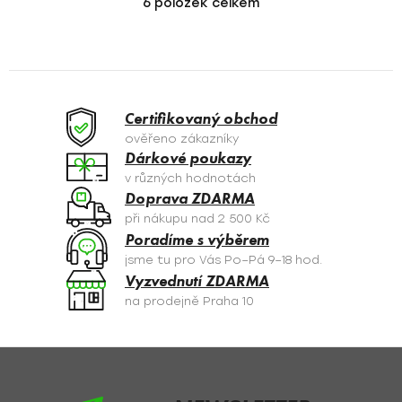
6
položek celkem
O
v
l
á
d
a
Certifikovaný obchod
c
ověřeno zákazníky
í
Dárkové poukazy
p
v různých hodnotách
r
Doprava ZDARMA
v
při nákupu nad 2 500 Kč
k
Poradíme s výběrem
y
jsme tu pro Vás Po–Pá 9–18 hod.
v
Vyzvednutí ZDARMA
ý
na prodejně Praha 10
p
i
s
Z
u
á