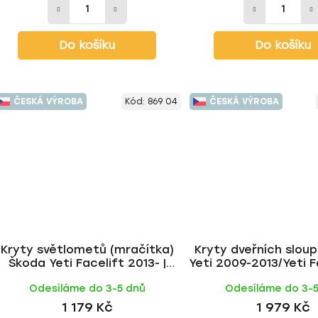
Do košíku
Do košíku
ČESKÁ VÝROBA
Kód:
869 04
ČESKÁ VÝROBA
Kryty světlometů (mračítka)
Kryty dveřních slou
Škoda Yeti Facelift 2013- |
Yeti 2009-2013/Yeti F
Milotec
r.v. 2013 | Milo
Odesíláme do 3-5 dnů
Odesíláme do 3-
1 179 Kč
1 979 Kč