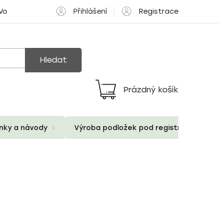
Přihlášení
Registrace
 Volné pozice
Hledat
Prázdný košík
Nákupní
košík
ánky a návody
Výroba podložek pod registrační znač