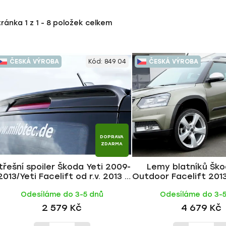
tránka
1
z
1
-
8
položek celkem
ČESKÁ VÝROBA
Kód:
849 04
ČESKÁ VÝROBA
DOPRAVA
ZDARMA
třešní spoiler Škoda Yeti 2009-
Lemy blatníků Ško
2013/Yeti Facelift od r.v. 2013 |
Outdoor Facelift 2013
Milotec
Odesíláme do 3-5 dnů
Odesíláme do 3-
2 579 Kč
4 679 Kč