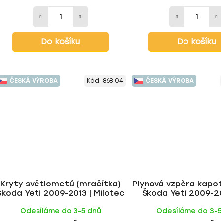
Do košíku
Do košíku
ČESKÁ VÝROBA
Kód:
868 04
ČESKÁ VÝROBA
Kryty světlometů (mračítka)
Plynová vzpěra kapo
Škoda Yeti 2009-2013 | Milotec
Škoda Yeti 2009-20
Facelift 2013- | M
Odesíláme do 3-5 dnů
Odesíláme do 3-