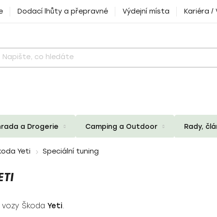
e
Dodací lhůty a přepravné
Výdejní místa
Kariéra /
rada a Drogerie
Camping a Outdoor
Rady, čl
koda Yeti
Speciální tuning
TI
o vozy Škoda
Yeti
.