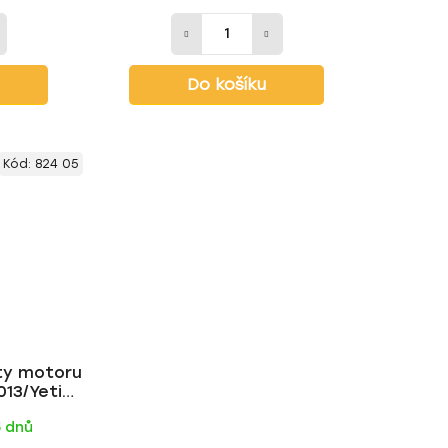
Do košíku
Kód:
824 05
ty motoru
13/Yeti
ilotec
5 dnů