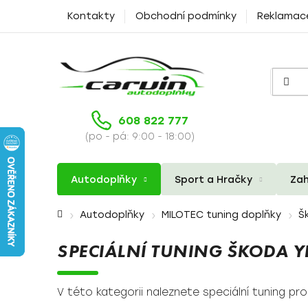
Přejít
Kontakty
Obchodní podmínky
Reklamac
na
obsah
608 822 777
(po - pá: 9:00 - 18:00)
Autodoplňky
Sport a Hračky
Zah
Domů
Autodoplňky
MILOTEC tuning doplňky
Š
SPECIÁLNÍ TUNING ŠKODA YE
V této kategorii naleznete speciální tuning pr