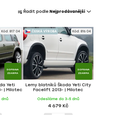
Ř
Řadit podle:
Nejprodávanější
a
z
e
Kód:
817 04
ČESKÁ VÝROBA
Kód:
816 04
n
í
p
r
o
d
DOPRAVA
DOPRAVA
u
ZDARMA
ZDARMA
k
da Yeti
Lemy blatníků Škoda Yeti City
t
- | Milotec
Facelift 2013- | Milotec
ů
5 dnů
Odesíláme do 3-5 dnů
4 679 Kč