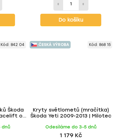
Do košíku
Kód:
842 04
ČESKÁ VÝROBA
Kód:
868 15
pků Škoda
Kryty světlometů (mračítka)
acelift od
Škoda Yeti 2009-2013 | Milotec
tec
5 dnů
Odesíláme do 3-5 dnů
1 179 Kč