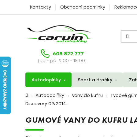
Přejít
Kontakty
Obchodní podmínky
Reklamac
na
obsah
608 822 777
(po - pá: 9:00 - 18:00)
Autodoplňky
Sport a Hračky
Zah
Domů
Autodoplňky
Vany do kufru
Typové gum
Discovery 09/2014-
GUMOVÉ VANY DO KUFRU LA