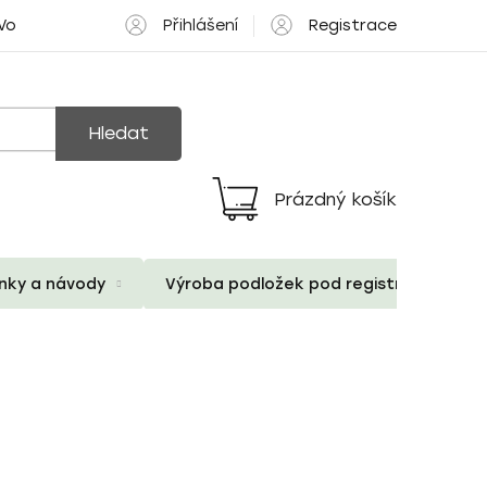
Přihlášení
Registrace
 Volné pozice
Hledat
Prázdný košík
Nákupní
košík
ánky a návody
Výroba podložek pod registrační znač