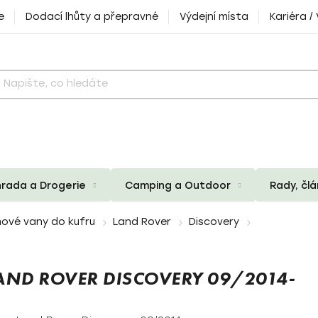
e
Dodací lhůty a přepravné
Výdejní místa
Kariéra /
rada a Drogerie
Camping a Outdoor
Rady, čl
ové vany do kufru
Land Rover
Discovery
ND ROVER DISCOVERY 09/2014-