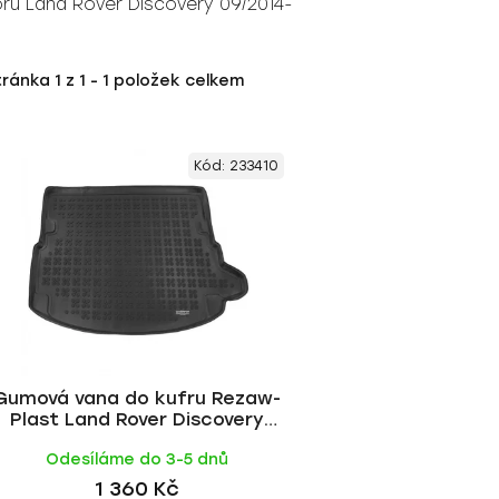
u Land Rover Discovery 09/2014-
tránka
1
z
1
-
1
položek celkem
Kód:
233410
Gumová vana do kufru Rezaw-
Plast Land Rover Discovery
Sport 2014-
Odesíláme do 3-5 dnů
1 360 Kč