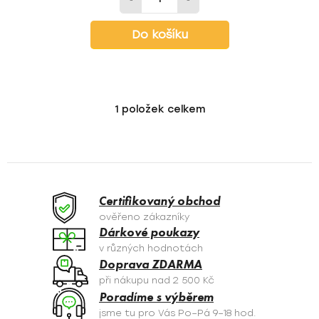
Do košíku
1
položek celkem
O
v
l
á
d
a
Certifikovaný obchod
c
ověřeno zákazníky
í
Dárkové poukazy
p
v různých hodnotách
r
Doprava ZDARMA
v
při nákupu nad 2 500 Kč
k
Poradíme s výběrem
y
jsme tu pro Vás Po–Pá 9–18 hod.