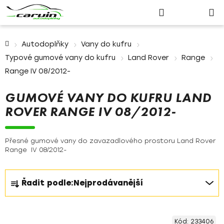
Nákupn
Přejít
Hledat
Přihlášení
na
košík
obsah
Domů
Autodoplňky
Vany do kufru
Typové gumové vany do kufru
Land Rover
Range
Range IV 08/2012-
GUMOVÉ VANY DO KUFRU LAND
ROVER RANGE IV 08/2012-
Přesné gumové vany do zavazadlového prostoru Land Rover
Range IV 08/2012-
Ř
Řadit podle:
Nejprodávanější
a
z
V
e
Kód:
233406