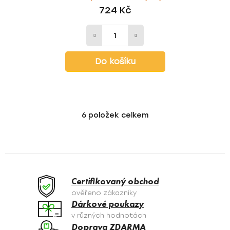
724 Kč
Do košíku
6
položek celkem
O
v
l
á
d
a
Certifikovaný obchod
c
ověřeno zákazníky
í
Dárkové poukazy
p
v různých hodnotách
r
Doprava ZDARMA