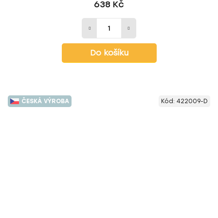
638 Kč
Do košíku
ČESKÁ VÝROBA
Kód:
422009-D