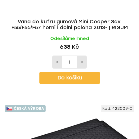
t
ů
Vana do kufru gumová Mini Cooper 3dv.
F55/F56/F57 horní i dolní poloha 2013- | RIGUM
Odesíláme ihned
638 Kč
Do košíku
ČESKÁ VÝROBA
Kód:
422009-C