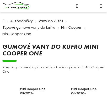
Nákupn
Přejít
Hledat
Přihlášení
na
košík
obsah
Domů
Autodoplňky
Vany do kufru
Typové gumové vany do kufru
Mini Cooper
Mini Cooper One
GUMOVÉ VANY DO KUFRU MINI
COOPER ONE
Přesné gumové vany do zavazadlového prostoru Mini Cooper
One
Mini Cooper One
Mini Cooper One
09/2013-
06/2020-