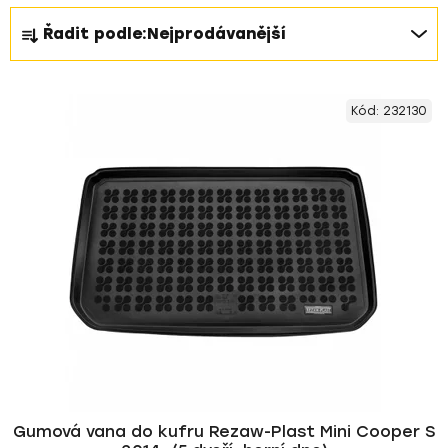
Ř
Řadit podle:
Nejprodávanější
a
z
V
e
Kód:
232130
ý
n
p
í
i
p
s
r
p
o
r
d
o
u
d
k
u
t
k
ů
t
ů
Gumová vana do kufru Rezaw-Plast Mini Cooper S