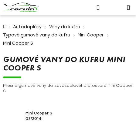
Nákupn
Přejít
Hledat
Přihlášení
na
košík
obsah
Domů
Autodoplňky
Vany do kufru
Typové gumové vany do kufru
Mini Cooper
Mini Cooper S
GUMOVÉ VANY DO KUFRU MINI
COOPER S
Přesné gumové vany do zavazadlového prostoru Mini Cooper
S
Mini Cooper S
03/2014-