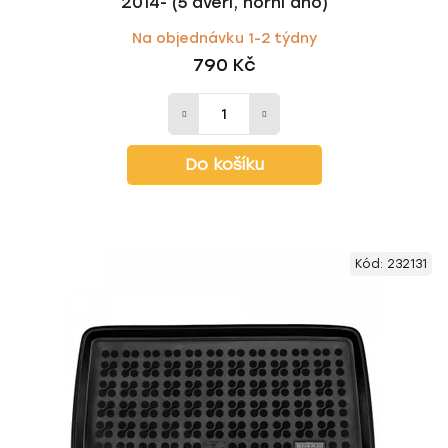
2014- (5 dveří, horní dno)
Na objednávku 1-2 týdny
790 Kč
Do košíku
Kód:
232131