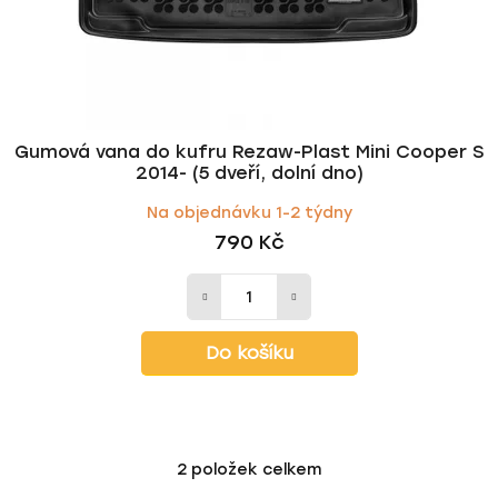
Gumová vana do kufru Rezaw-Plast Mini Cooper S
2014- (5 dveří, dolní dno)
Na objednávku 1-2 týdny
790 Kč
Do košíku
2
položek celkem
O