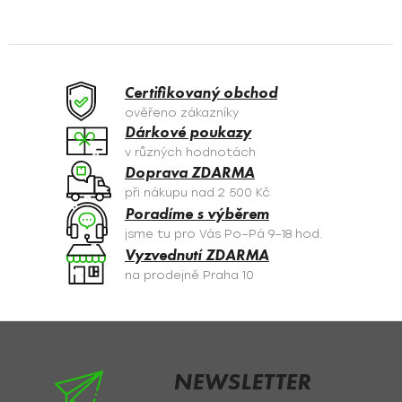
v
l
á
d
a
Certifikovaný obchod
c
ověřeno zákazníky
í
Dárkové poukazy
p
v různých hodnotách
r
Doprava ZDARMA
v
při nákupu nad 2 500 Kč
k
Poradíme s výběrem
y
jsme tu pro Vás Po–Pá 9–18 hod.
v
Vyzvednutí ZDARMA
ý
na prodejně Praha 10
p
i
s
Z
u
á
p
NEWSLETTER
a