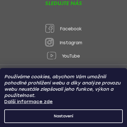
SLEDUJTE NÁS
Facebook
Instagram
YouTube
Používáme cookies, abychom Vám umožnili
Způsoby platby:
pohodlné prohlížení webu a díky analýze provozu
Online
Převod
Dobírka
webu neustále zlepšovali jeho funkce, výkon a
použitelnost.
Způsoby dopravy:
Další informace zde
Nastavení