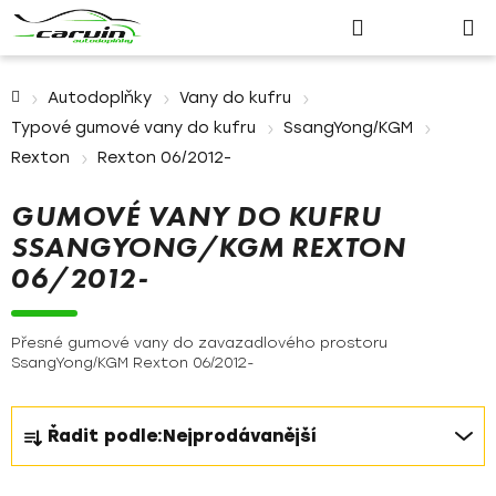
Nákupn
Přejít
Hledat
Přihlášení
na
košík
obsah
Domů
Autodoplňky
Vany do kufru
Typové gumové vany do kufru
SsangYong/KGM
Rexton
Rexton 06/2012-
GUMOVÉ VANY DO KUFRU
SSANGYONG/KGM REXTON
06/2012-
Přesné gumové vany do zavazadlového prostoru
SsangYong/KGM Rexton 06/2012-
Ř
Řadit podle:
Nejprodávanější
a
z