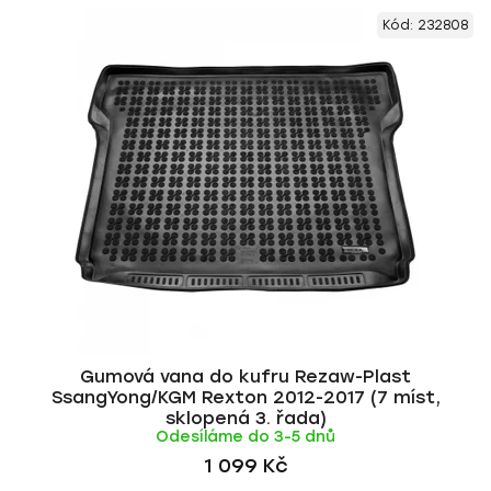
V
e
Kód:
232808
ý
n
p
í
i
p
s
r
p
o
r
d
o
u
d
k
u
t
k
ů
t
ů
Gumová vana do kufru Rezaw-Plast
SsangYong/KGM Rexton 2012-2017 (7 míst,
sklopená 3. řada)
Odesíláme do 3-5 dnů
1 099 Kč