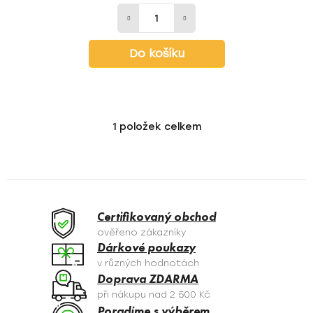
Do košíku
1
položek celkem
O
v
l
á
d
a
Certifikovaný obchod
c
ověřeno zákazníky
í
Dárkové poukazy
p
v různých hodnotách
r
Doprava ZDARMA
v
při nákupu nad 2 500 Kč
k
Poradíme s výběrem