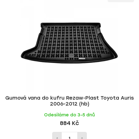
ý
n
p
í
i
p
s
r
p
o
r
d
o
u
d
k
u
t
k
ů
t
ů
Gumová vana do kufru Rezaw-Plast Toyota Auris
2006-2012 (hb)
Odesíláme do 3-5 dnů
884 Kč