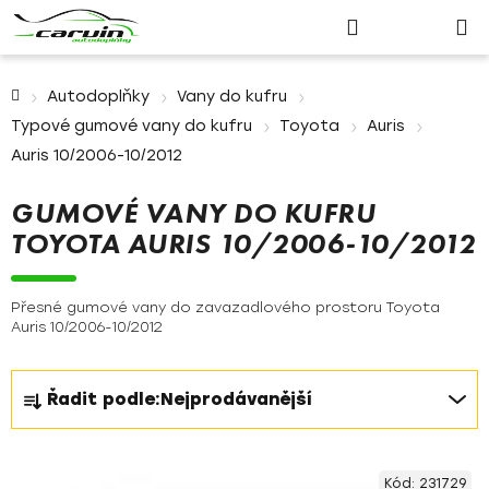
Nákupn
Přejít
Hledat
Přihlášení
na
košík
obsah
Domů
Autodoplňky
Vany do kufru
Typové gumové vany do kufru
Toyota
Auris
Auris 10/2006-10/2012
GUMOVÉ VANY DO KUFRU
TOYOTA AURIS 10/2006-10/2012
Přesné gumové vany do zavazadlového prostoru Toyota
Auris 10/2006-10/2012
Ř
Řadit podle:
Nejprodávanější
a
z
V
e
Kód:
231729