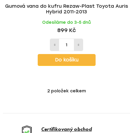
Gumová vana do kufru Rezaw-Plast Toyota Auris
Hybrid 2011-2013
Odesíláme do 3-5 dnů
899 Kč
Do košíku
2
položek celkem
O
v
l
á
d
a
Certifikovaný obchod