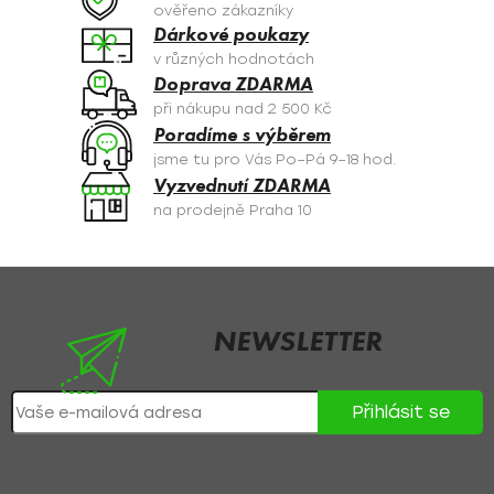
c
ověřeno zákazníky
í
Dárkové poukazy
p
v různých hodnotách
r
Doprava ZDARMA
v
při nákupu nad 2 500 Kč
k
Poradíme s výběrem
y
jsme tu pro Vás Po–Pá 9–18 hod.
v
Vyzvednutí ZDARMA
ý
na prodejně Praha 10
p
i
s
Z
u
á
p
NEWSLETTER
a
Nezmeškejte žádné novinky či slevy!
t
Přihlásit se
í
Přihlášením souhlasíte se
zpracováním osobních údajů
.