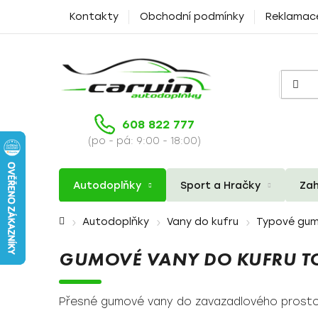
Přejít
Kontakty
Obchodní podmínky
Reklamac
na
obsah
608 822 777
(po - pá: 9:00 - 18:00)
Autodoplňky
Sport a Hračky
Zah
Domů
Autodoplňky
Vany do kufru
Typové gum
GUMOVÉ VANY DO KUFRU TO
Přesné gumové vany do zavazadlového prostor