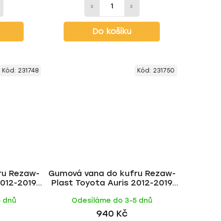
Do košíku
Kód:
231748
Kód:
231750
ru Rezaw-
Gumová vana do kufru Rezaw-
2012-2019
Plast Toyota Auris 2012-2019
t Comfort)
(hb, hybrid)
5 dnů
Odesíláme do 3-5 dnů
940 Kč