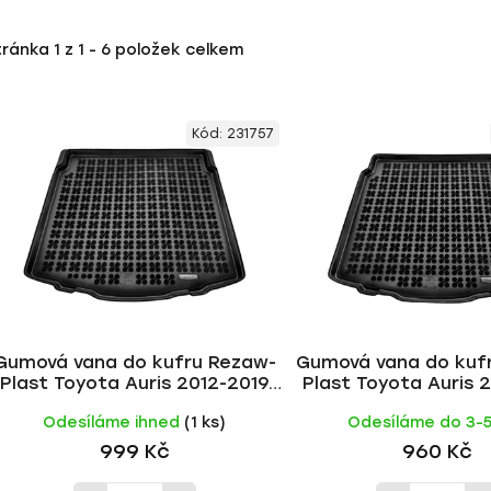
tránka
1
z
1
-
6
položek celkem
Kód:
231757
Gumová vana do kufru Rezaw-
Gumová vana do kuf
Plast Toyota Auris 2012-2019
Plast Toyota Auris 
(combi)
(combi, dolní dno,
Odesíláme ihned
(1 ks)
Odesíláme do 3-
packet Premi
999 Kč
960 Kč