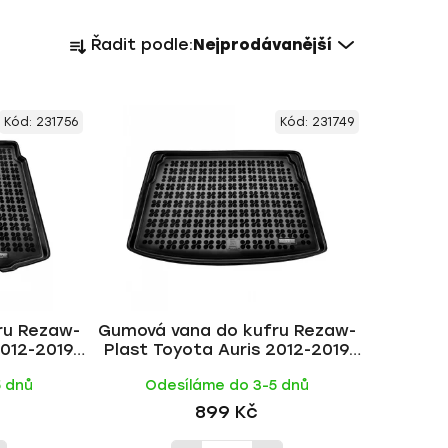
Ř
Řadit podle:
Nejprodávanější
a
z
e
Kód:
231756
Kód:
231749
n
í
p
r
o
d
u
k
ru Rezaw-
Gumová vana do kufru Rezaw-
t
2012-2019
Plast Toyota Auris 2012-2019
ů
 hybrid,
(hb, horní dno, packet Comfort)
5 dnů
Odesíláme do 3-5 dnů
um)
899 Kč