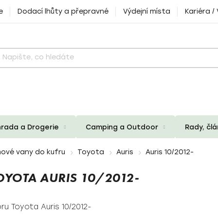
e
Dodací lhůty a přepravné
Výdejní místa
Kariéra /
rada a Drogerie
Camping a Outdoor
Rady, čl
ové vany do kufru
Toyota
Auris
Auris 10/2012-
YOTA AURIS 10/2012-
u Toyota Auris 10/2012-