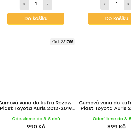
Do košíku
Do košíku
Kód:
231755
Gumová vana do kufru Rezaw-
Gumová vana do kuf
Plast Toyota Auris 2012-2019
Plast Toyota Auris 
(combi, horní dno, Hybrid,
(hb, dolní dno, packe
Odesíláme do 3-5 dnů
Odesíláme do 3-
packet Premium)
990 Kč
899 Kč