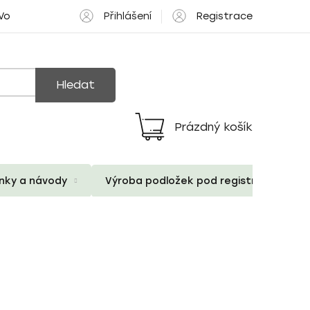
Přihlášení
Registrace
 Volné pozice
Hledat
Prázdný košík
Nákupní
košík
ánky a návody
Výroba podložek pod registrační znač