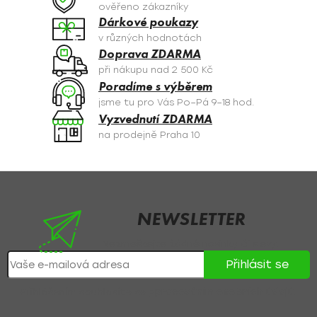
c
ověřeno zákazníky
í
Dárkové poukazy
p
v různých hodnotách
r
Doprava ZDARMA
v
při nákupu nad 2 500 Kč
k
Poradíme s výběrem
y
jsme tu pro Vás Po–Pá 9–18 hod.
v
Vyzvednutí ZDARMA
ý
na prodejně Praha 10
p
i
s
Z
u
á
p
NEWSLETTER
a
Nezmeškejte žádné novinky či slevy!
t
Přihlásit se
í
Přihlášením souhlasíte se
zpracováním osobních údajů
.