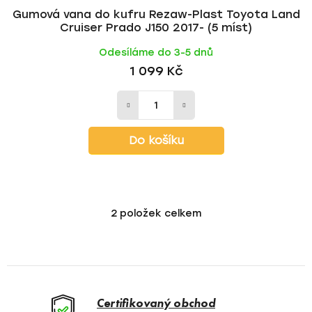
Gumová vana do kufru Rezaw-Plast Toyota Land
Cruiser Prado J150 2017- (5 míst)
Odesíláme do 3-5 dnů
1 099 Kč
Do košíku
2
položek celkem
O
v
l
á
d
a
Certifikovaný obchod