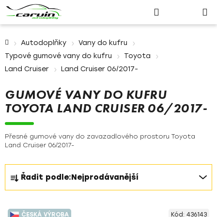
Nákupn
Přejít
Hledat
Přihlášení
na
košík
obsah
Domů
Autodoplňky
Vany do kufru
Typové gumové vany do kufru
Toyota
Land Cruiser
Land Cruiser 06/2017-
GUMOVÉ VANY DO KUFRU
TOYOTA LAND CRUISER 06/2017-
Přesné gumové vany do zavazadlového prostoru Toyota
Land Cruiser 06/2017-
Ř
Řadit podle:
Nejprodávanější
a
z
V
e
ČESKÁ VÝROBA
Kód:
436143