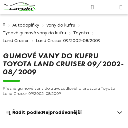
Nákupn
Přejít
Hledat
Přihlášení
na
košík
obsah
Domů
Autodoplňky
Vany do kufru
Typové gumové vany do kufru
Toyota
Land Cruiser
Land Cruiser 09/2002-08/2009
GUMOVÉ VANY DO KUFRU
TOYOTA LAND CRUISER 09/2002-
08/2009
Přesné gumové vany do zavazadlového prostoru Toyota
Land Cruiser 09/2002-08/2009
Ř
Řadit podle:
Nejprodávanější
a
z