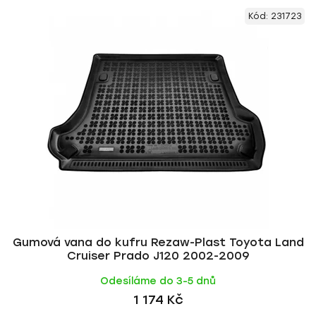
V
e
Kód:
231723
ý
n
p
í
i
p
s
r
p
o
r
d
o
u
d
k
u
t
k
ů
t
ů
Gumová vana do kufru Rezaw-Plast Toyota Land
Cruiser Prado J120 2002-2009
Odesíláme do 3-5 dnů
1 174 Kč