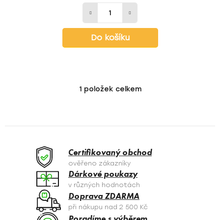
Do košíku
1
položek celkem
O
v
l
á
d
a
Certifikovaný obchod
c
ověřeno zákazníky
í
Dárkové poukazy
p
v různých hodnotách
r
Doprava ZDARMA
v
při nákupu nad 2 500 Kč
k
Poradíme s výběrem