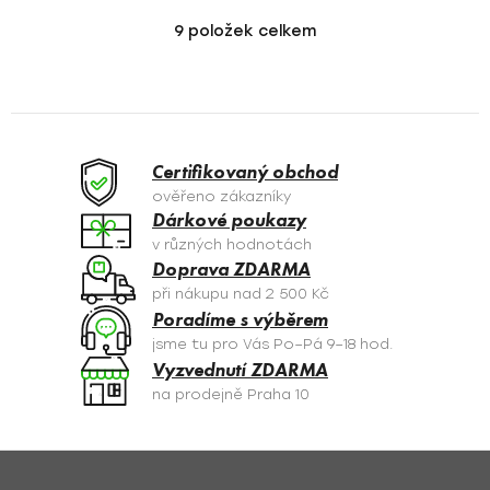
9
položek celkem
O
v
l
á
d
a
Certifikovaný obchod
c
ověřeno zákazníky
í
Dárkové poukazy
p
v různých hodnotách
r
Doprava ZDARMA
v
při nákupu nad 2 500 Kč
k
Poradíme s výběrem
y
jsme tu pro Vás Po–Pá 9–18 hod.
v
Vyzvednutí ZDARMA
ý
na prodejně Praha 10
p
i
s
Z
u