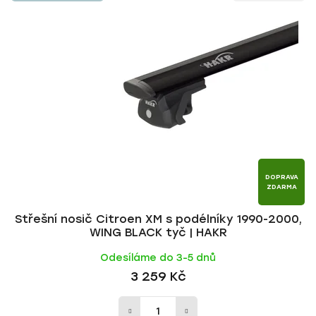
n
p
í
i
p
s
r
p
o
r
d
o
u
d
k
u
t
k
ů
t
DOPRAVA
ZDARMA
ů
Střešní nosič Citroen XM s podélníky 1990-2000,
WING BLACK tyč | HAKR
Odesíláme do 3-5 dnů
3 259 Kč