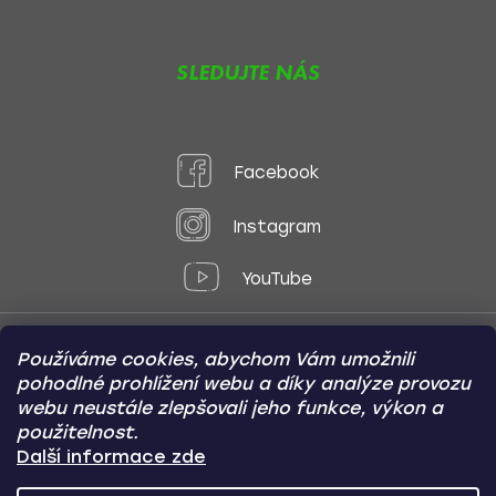
SLEDUJTE NÁS
Facebook
Instagram
YouTube
Používáme cookies, abychom Vám umožnili
Způsoby platby:
pohodlné prohlížení webu a díky analýze provozu
Online
Převod
Dobírka
webu neustále zlepšovali jeho funkce, výkon a
použitelnost.
Způsoby dopravy:
Další informace zde