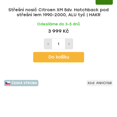
Střešní nosič Citroen XM 5dv. Hatchback pod
střešní lem 1990-2000, ALU tyč | HAKR
Odesíláme do 3-5 dnů
3 999 Kč
Do košíku
ČESKÁ VÝROBA
Kód:
ANHCI168