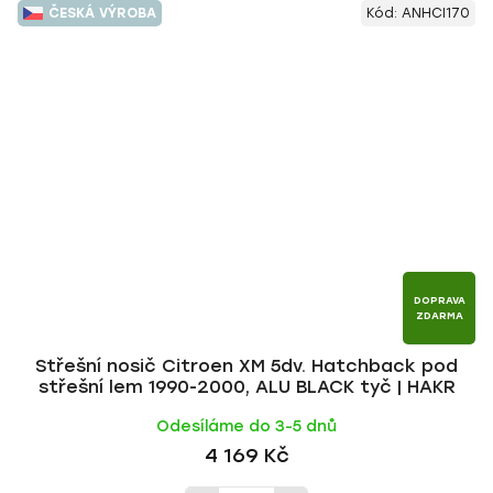
ČESKÁ VÝROBA
Kód:
ANHCI170
DOPRAVA
ZDARMA
Střešní nosič Citroen XM 5dv. Hatchback pod
střešní lem 1990-2000, ALU BLACK tyč | HAKR
Odesíláme do 3-5 dnů
4 169 Kč