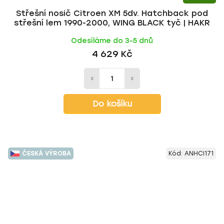
Střešní nosič Citroen XM 5dv. Hatchback pod
střešní lem 1990-2000, WING BLACK tyč | HAKR
Odesíláme do 3-5 dnů
4 629 Kč
Do košíku
ČESKÁ VÝROBA
Kód:
ANHCI171