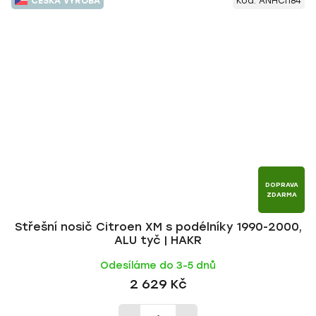
ČESKÁ VÝROBA
Kód:
ANHCI184
DOPRAVA
ZDARMA
Střešní nosič Citroen XM s podélníky 1990-2000,
ALU tyč | HAKR
Odesíláme do 3-5 dnů
2 629 Kč