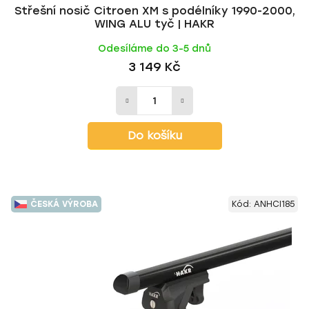
Střešní nosič Citroen XM s podélníky 1990-2000,
WING ALU tyč | HAKR
Odesíláme do 3-5 dnů
3 149 Kč
Do košíku
ČESKÁ VÝROBA
Kód:
ANHCI185