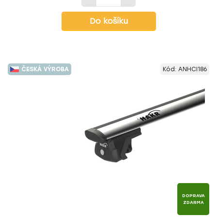
Do košíku
ČESKÁ VÝROBA
Kód:
ANHCI186
DOPRAVA
ZDARMA