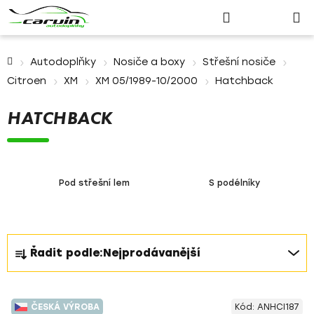
Nákupn
Přejít
Hledat
Přihlášení
na
košík
obsah
Domů
Autodoplňky
Nosiče a boxy
Střešní nosiče
Citroen
XM
XM 05/1989-10/2000
Hatchback
HATCHBACK
Pod střešní lem
S podélníky
Ř
Řadit podle:
Nejprodávanější
a
z
V
e
ČESKÁ VÝROBA
Kód:
ANHCI187
ý