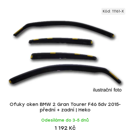
V
e
Kód:
11161-X
ý
n
p
í
i
p
s
r
p
o
r
d
o
u
d
k
u
t
k
ů
t
ů
Ofuky oken BMW 2 Gran Tourer F46 5dv 2015-
přední + zadní | Heko
Odesíláme do 3-5 dnů
1 192 Kč