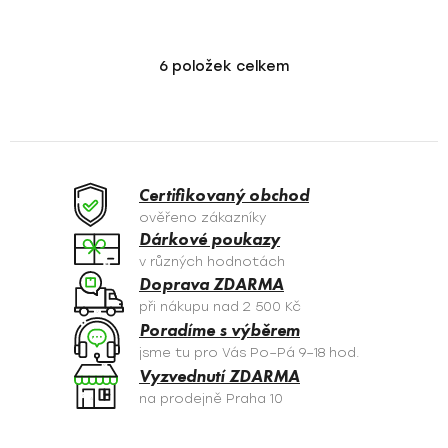
6
položek celkem
O
v
l
á
d
a
Certifikovaný obchod
c
ověřeno zákazníky
í
Dárkové poukazy
p
v různých hodnotách
r
Doprava ZDARMA
v
při nákupu nad 2 500 Kč
k
Poradíme s výběrem
y
jsme tu pro Vás Po–Pá 9–18 hod.
v
Vyzvednutí ZDARMA
ý
na prodejně Praha 10
p
i