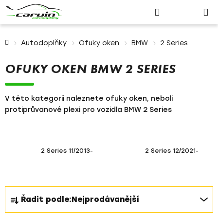
Nákupn
Přejít
Hledat
Přihlášení
na
košík
obsah
Domů
Autodoplňky
Ofuky oken
BMW
2 Series
OFUKY OKEN BMW 2 SERIES
V této kategorii naleznete ofuky oken, neboli
protiprůvanové plexi pro vozidla BMW 2 Series
2 Series 11/2013-
2 Series 12/2021-
Ř
Řadit podle:
Nejprodávanější
a
z