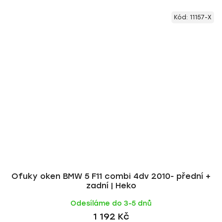
Kód:
11157-X
Ofuky oken BMW 5 F11 combi 4dv 2010- přední +
zadní | Heko
Odesíláme do 3-5 dnů
1 192 Kč