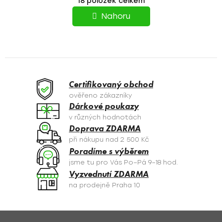
18
položek celkem
v
R
l
Nahoru
á
Á
d
N
a
c
K
í
O
p
Certifikovaný obchod
r
V
ověřeno zákazníky
v
Dárkové poukazy
Á
k
v různých hodnotách
y
N
Doprava ZDARMA
v
při nákupu nad 2 500 Kč
Í
ý
Poradíme s výběrem
p
jsme tu pro Vás Po–Pá 9–18 hod.
i
Vyzvednutí ZDARMA
s
na prodejně Praha 10
u
Z