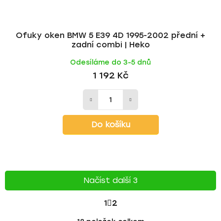
Ofuky oken BMW 5 E39 4D 1995-2002 přední +
zadní combi | Heko
Odesíláme do 3-5 dnů
1 192 Kč
Do košíku
Načíst další 3
S
1
2
T
O