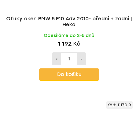
Ofuky oken BMW 5 F10 4dv 2010- přední + zadní |
Heko
Odesíláme do 3-5 dnů
1 192 Kč
Do košíku
Kód:
11170-X