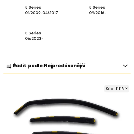
5 Series
5 Series
01/2009-04/2017
09/2016-
5 Series
06/2023-
Ř
Řadit podle:
Nejprodávanější
a
z
V
e
Kód:
11113-X
ý
n
p
í
i
p
s
r
p
o
r
d