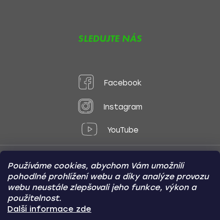
SLEDUJTE NÁS
Facebook
Instagram
YouTube
Používáme cookies, abychom Vám umožnili
Způsoby platby:
pohodlné prohlížení webu a díky analýze provozu
Online
Převod
Dobírka
webu neustále zlepšovali jeho funkce, výkon a
použitelnost.
Způsoby dopravy:
Další informace zde