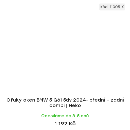
Kód:
11005-X
Ofuky oken BMW 5 G61 5dv 2024- přední + zadní
combi | Heko
Odesíláme do 3-5 dnů
1 192 Kč