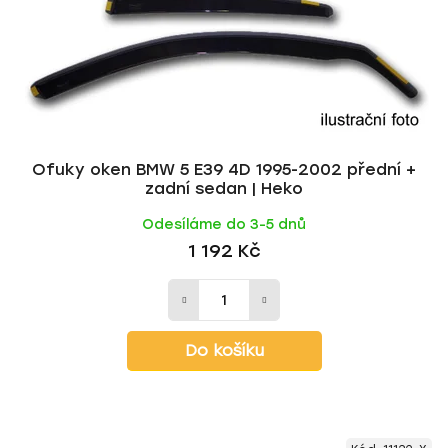
o
u
d
k
u
t
k
ů
t
ů
Ofuky oken BMW 5 E39 4D 1995-2002 přední +
zadní sedan | Heko
Odesíláme do 3-5 dnů
1 192 Kč
Do košíku