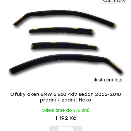
Kód:
11132-X
Ofuky oken BMW 5 E60 4dv sedan 2003-2010
přední + zadní | Heko
Odesíláme do 3-5 dnů
1 192 Kč