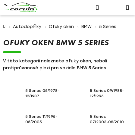
Nákupn
Přejít
Hledat
Přihlášení
na
košík
obsah
Domů
Autodoplňky
Ofuky oken
BMW
5 Series
OFUKY OKEN BMW 5 SERIES
V této kategorii naleznete ofuky oken, neboli
protiprůvanové plexi pro vozidla BMW 5 Series
5 Series 05/1978-
5 Series 09/1988-
12/1987
12/1996
5 Series 11/1995-
5 Series
05/2005
07/2003-08/2010