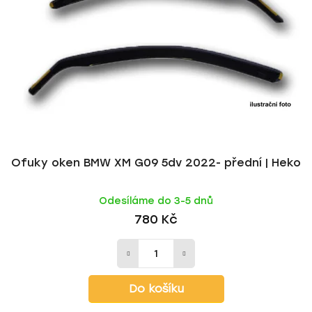
s
r
p
o
r
d
o
u
d
k
u
t
k
ů
t
ů
Ofuky oken BMW XM G09 5dv 2022- přední | Heko
Odesíláme do 3-5 dnů
780 Kč
Do košíku