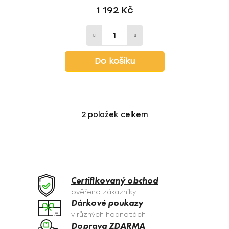
1 192 Kč
Do košíku
2
položek celkem
O
v
l
á
d
a
Certifikovaný obchod
c
ověřeno zákazníky
í
Dárkové poukazy
p
v různých hodnotách
r
Doprava ZDARMA