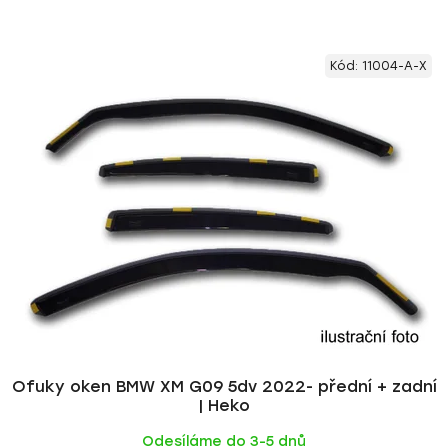
Kód:
11004-A-X
Ofuky oken BMW XM G09 5dv 2022- přední + zadní
| Heko
Odesíláme do 3-5 dnů