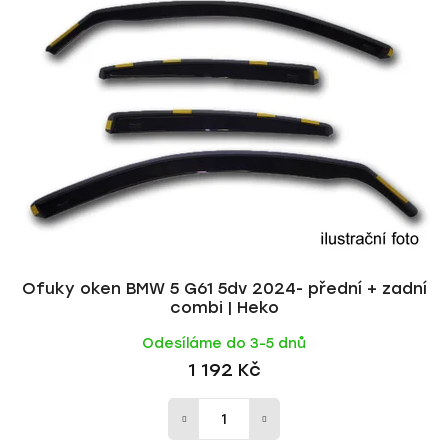
p
í
i
p
s
r
p
o
r
d
o
u
d
k
u
t
k
ů
t
ů
Ofuky oken BMW 5 G61 5dv 2024- přední + zadní
combi | Heko
Odesíláme do 3-5 dnů
1 192 Kč