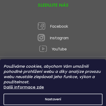
SLEDUJTE NÁS
Facebook
Instagram
YouTube
Používáme cookies, abychom Vám umožnili
Způsoby platby:
pohodlné prohlížení webu a díky analýze provozu
Online
Převod
Dobírka
webu neustále zlepšovali jeho funkce, výkon a
použitelnost.
Způsoby dopravy:
Další informace zde
Nastavení