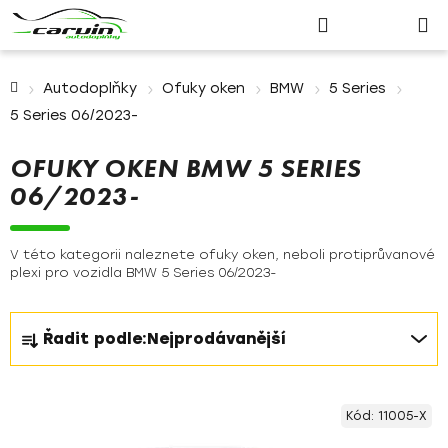
Nákupn
Přejít
Hledat
Přihlášení
na
košík
obsah
Domů
Autodoplňky
Ofuky oken
BMW
5 Series
5 Series 06/2023-
OFUKY OKEN BMW 5 SERIES
06/2023-
V této kategorii naleznete ofuky oken, neboli protiprůvanové
plexi pro vozidla BMW 5 Series 06/2023-
Ř
Řadit podle:
Nejprodávanější
a
z
V
e
Kód:
11005-X
ý
n