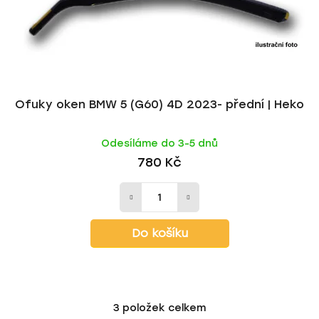
Ofuky oken BMW 5 (G60) 4D 2023- přední | Heko
Odesíláme do 3-5 dnů
780 Kč
Do košíku
3
položek celkem
O