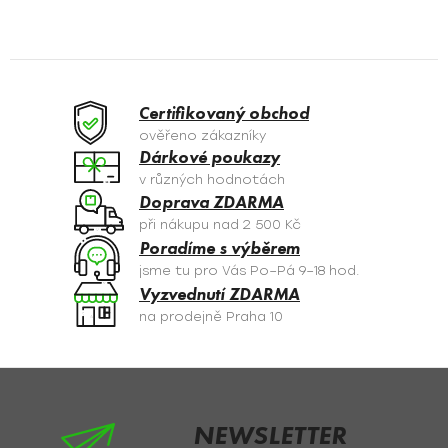
v
l
á
d
a
Certifikovaný obchod
c
ověřeno zákazníky
í
Dárkové poukazy
p
v různých hodnotách
r
Doprava ZDARMA
v
při nákupu nad 2 500 Kč
k
Poradíme s výběrem
y
jsme tu pro Vás Po–Pá 9–18 hod.
v
Vyzvednutí ZDARMA
ý
na prodejně Praha 10
p
i
s
Z
u
á
p
NEWSLETTER