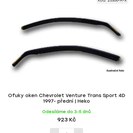
Kód:
25356-A-X
ý
n
p
í
i
p
s
r
p
o
r
d
o
u
d
k
u
t
k
ů
t
ů
Ofuky oken Chevrolet Venture Trans Sport 4D
1997- přední | Heko
Odesíláme do 3-5 dnů
923 Kč