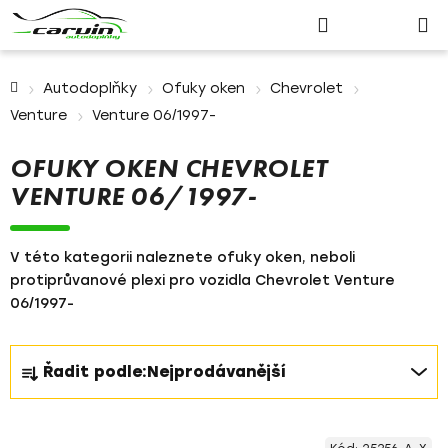
Nákupn
Přejít
Hledat
Přihlášení
na
košík
obsah
Domů
Autodoplňky
Ofuky oken
Chevrolet
Venture
Venture 06/1997-
OFUKY OKEN CHEVROLET
VENTURE 06/1997-
V této kategorii naleznete ofuky oken, neboli
protiprůvanové plexi pro vozidla Chevrolet Venture
06/1997-
Ř
Řadit podle:
Nejprodávanější
a
z
V
e