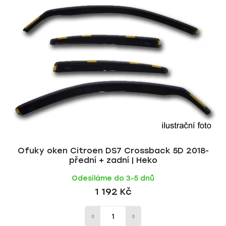
p
í
i
p
s
r
p
o
r
d
o
u
d
k
u
t
k
ů
t
ů
Ofuky oken Citroen DS7 Crossback 5D 2018-
přední + zadní | Heko
Odesíláme do 3-5 dnů
1 192 Kč