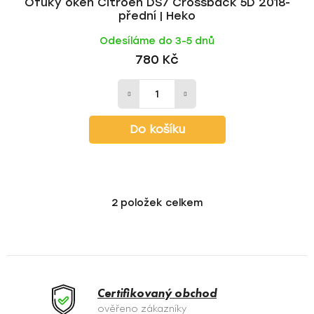
Ofuky oken Citroen DS7 Crossback 5D 2018-
přední | Heko
Odesíláme do 3-5 dnů
780 Kč
Do košíku
2
položek celkem
O
v
l
á
d
a
Certifikovaný obchod
c
ověřeno zákazníky