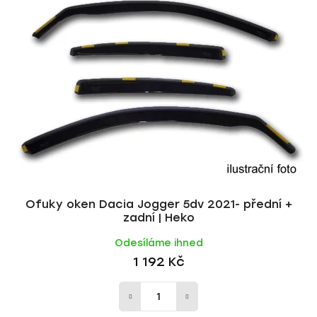
p
í
i
p
s
r
p
o
r
d
o
u
d
k
u
t
k
ů
t
ů
Ofuky oken Dacia Jogger 5dv 2021- přední +
zadní | Heko
Odesíláme ihned
1 192 Kč