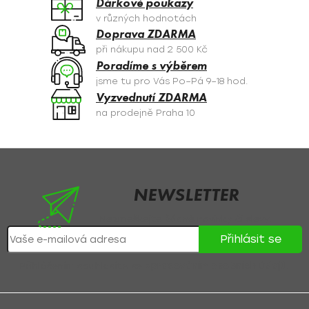
Dárkové poukazy
p
v různých hodnotách
r
Doprava ZDARMA
v
při nákupu nad 2 500 Kč
k
Poradíme s výběrem
y
jsme tu pro Vás Po–Pá 9–18 hod.
v
Vyzvednutí ZDARMA
ý
na prodejně Praha 10
p
i
s
Z
u
á
p
NEWSLETTER
a
Nezmeškejte žádné novinky či slevy!
t
Přihlásit se
í
Přihlášením souhlasíte se
zpracováním osobních údajů
.