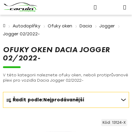
Nákupn
Přejít
Hledat
Přihlášení
na
košík
obsah
Domů
Autodoplňky
Ofuky oken
Dacia
Jogger
Jogger 02/2022-
OFUKY OKEN DACIA JOGGER
02/2022-
V této kategorii naleznete ofuky oken, neboli protiprůvanové
plexi pro vozidla Dacia Jogger 02/2022-
Ř
Řadit podle:
Nejprodávanější
a
z
V
e
Kód:
13124-X
ý
n