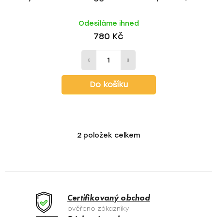
Odesíláme ihned
780 Kč
Do košíku
2
položek celkem
O
v
l
á
d
a
Certifikovaný obchod
c
ověřeno zákazníky
í