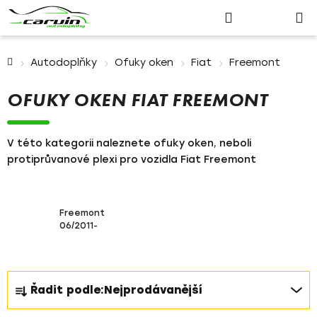
Nákupn
Přejít
Hledat
Přihlášení
na
košík
obsah
Domů
Autodoplňky
Ofuky oken
Fiat
Freemont
OFUKY OKEN FIAT FREEMONT
V této kategorii naleznete ofuky oken, neboli
protiprůvanové plexi pro vozidla Fiat Freemont
Freemont
06/2011-
Ř
Řadit podle:
Nejprodávanější
a
z