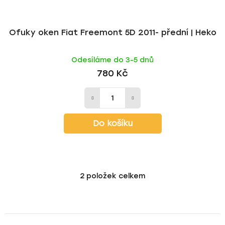
Ofuky oken Fiat Freemont 5D 2011- přední | Heko
Odesíláme do 3-5 dnů
780 Kč
Do košíku
2
položek celkem
O
v
l
á