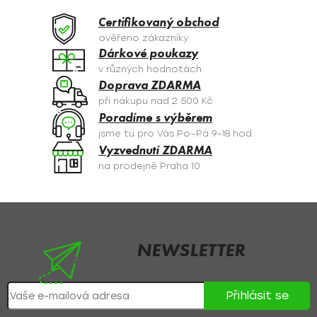
d
a
Certifikovaný obchod
c
ověřeno zákazníky
í
Dárkové poukazy
p
v různých hodnotách
r
Doprava ZDARMA
v
při nákupu nad 2 500 Kč
k
Poradíme s výběrem
y
jsme tu pro Vás Po–Pá 9–18 hod.
v
Vyzvednutí ZDARMA
ý
na prodejně Praha 10
p
i
s
Z
u
á
p
NEWSLETTER
a
Nezmeškejte žádné novinky či slevy!
t
Přihlásit se
í