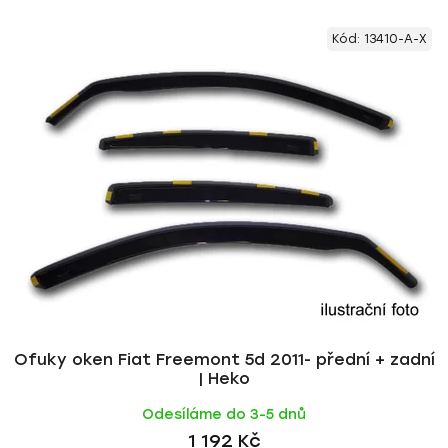
V
e
Kód:
13410-A-X
ý
n
p
í
i
p
s
r
p
o
r
d
o
u
d
k
u
t
k
ů
t
ů
Ofuky oken Fiat Freemont 5d 2011- přední + zadní
| Heko
Odesíláme do 3-5 dnů
1 192 Kč