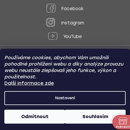
Facebook
Instagram
YouTube
Používáme cookies, abychom Vám umožnili
Způsoby platby:
pohodlné prohlížení webu a díky analýze provozu
Online
Převod
Dobírka
webu neustále zlepšovali jeho funkce, výkon a
použitelnost.
Způsoby dopravy:
Další informace zde
Nastavení
CARVIN AUTODOPLŇKY
Copyright (c) 2012 -
2026
- Všechna
práva vyhrazena
Odmítnout
Souhlasím
Vytvořil Shoptet
/
Nakódoval Pavel Kuneš
Zobrazit