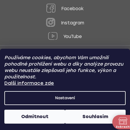
Facebook
Instagram
YouTube
Používáme cookies, abychom Vám umožnili
Způsoby platby:
pohodlné prohlížení webu a díky analýze provozu
Online
Převod
Dobírka
webu neustále zlepšovali jeho funkce, výkon a
použitelnost.
Způsoby dopravy:
Další informace zde
Nastavení
CARVIN AUTODOPLŇKY
Copyright (c) 2012 -
2026
- Všechna
práva vyhrazena
Odmítnout
Souhlasím
Vytvořil Shoptet
/
Nakódoval Pavel Kuneš
Zobrazit