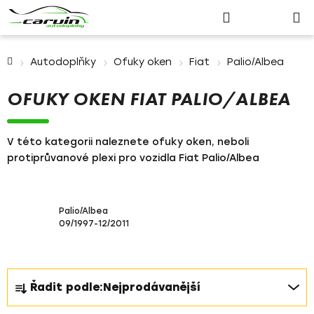
Nákupn
Přejít
Hledat
Přihlášení
na
košík
obsah
Domů
Autodoplňky
Ofuky oken
Fiat
Palio/Albea
OFUKY OKEN FIAT PALIO/ALBEA
V této kategorii naleznete ofuky oken, neboli
protiprůvanové plexi pro vozidla Fiat Palio/Albea
Palio/Albea
09/1997-12/2011
Ř
Řadit podle:
Nejprodávanější
a
z