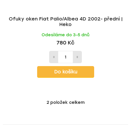
Ofuky oken Fiat Palio/Albea 4D 2002- přední |
Heko
Odesíláme do 3-5 dnů
780 Kč
Do košíku
2
položek celkem
O
v
l
á