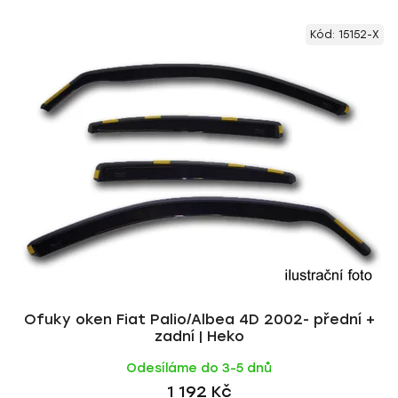
V
e
Kód:
15152-X
ý
n
p
í
i
p
s
r
p
o
r
d
o
u
d
k
u
t
k
ů
t
ů
Ofuky oken Fiat Palio/Albea 4D 2002- přední +
zadní | Heko
Odesíláme do 3-5 dnů
1 192 Kč