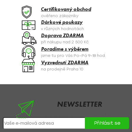
d
a
Certifikovaný obchod
c
ověřeno zákazníky
í
Dárkové poukazy
p
v různých hodnotách
r
Doprava ZDARMA
v
při nákupu nad 2 500 Kč
k
Poradíme s výběrem
y
jsme tu pro Vás Po–Pá 9–18 hod.
v
Vyzvednutí ZDARMA
ý
na prodejně Praha 10
p
i
s
Z
u
á
p
NEWSLETTER
a
Nezmeškejte žádné novinky či slevy!
t
Přihlásit se
í