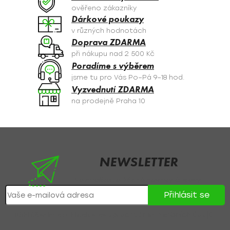
c
ověřeno zákazníky
í
Dárkové poukazy
p
v různých hodnotách
r
Doprava ZDARMA
v
při nákupu nad 2 500 Kč
k
Poradíme s výběrem
y
jsme tu pro Vás Po–Pá 9–18 hod.
v
Vyzvednutí ZDARMA
ý
na prodejně Praha 10
p
i
s
Z
u
á
p
NEWSLETTER
a
Nezmeškejte žádné novinky či slevy!
t
Přihlásit se
í
Přihlášením souhlasíte se
zpracováním osobních údajů
.