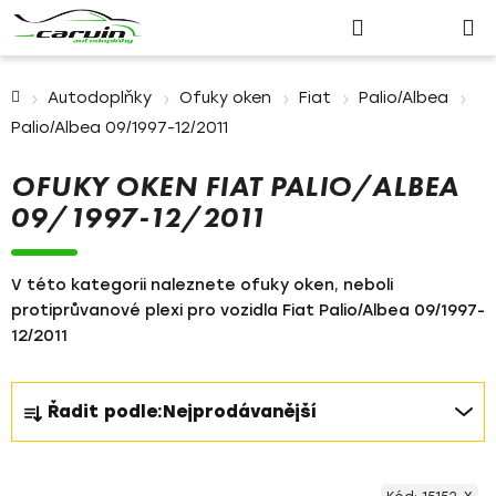
Nákupn
Přejít
Hledat
Přihlášení
na
košík
obsah
Domů
Autodoplňky
Ofuky oken
Fiat
Palio/Albea
Palio/Albea 09/1997-12/2011
OFUKY OKEN FIAT PALIO/ALBEA
09/1997-12/2011
V této kategorii naleznete ofuky oken, neboli
protiprůvanové plexi pro vozidla Fiat Palio/Albea 09/1997-
12/2011
Ř
Řadit podle:
Nejprodávanější
a
z
V
e