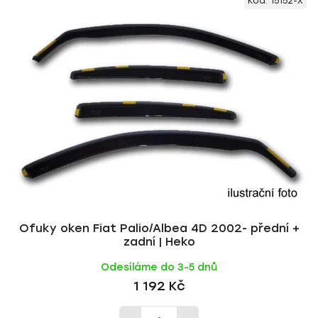
Kód:
15152-X
ý
n
p
í
i
p
s
r
p
o
r
d
o
u
d
k
u
t
k
ů
t
ů
Ofuky oken Fiat Palio/Albea 4D 2002- přední +
zadní | Heko
Odesíláme do 3-5 dnů
1 192 Kč