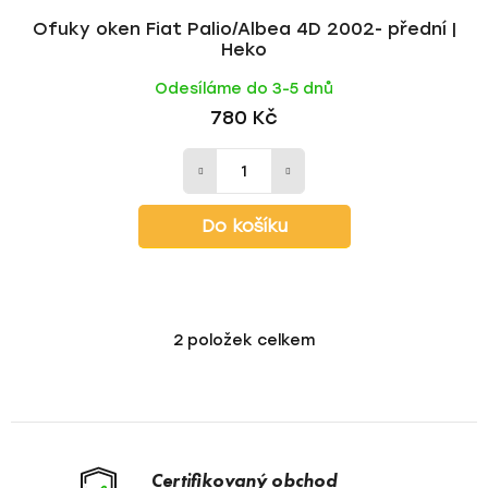
Ofuky oken Fiat Palio/Albea 4D 2002- přední |
Heko
Odesíláme do 3-5 dnů
780 Kč
Do košíku
2
položek celkem
O
v
l
á
d
a
Certifikovaný obchod