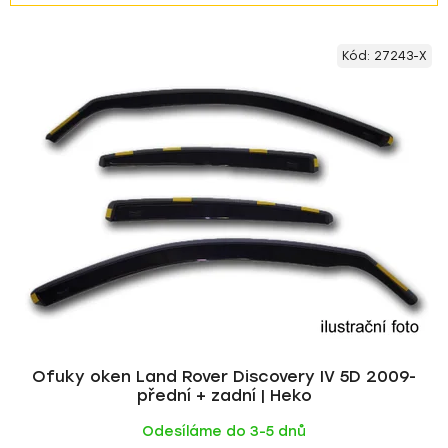
z
V
e
Kód:
27243-X
ý
n
p
í
i
p
s
r
p
o
r
d
o
u
d
k
u
t
k
ů
t
ů
Ofuky oken Land Rover Discovery IV 5D 2009-
přední + zadní | Heko
Odesíláme do 3-5 dnů