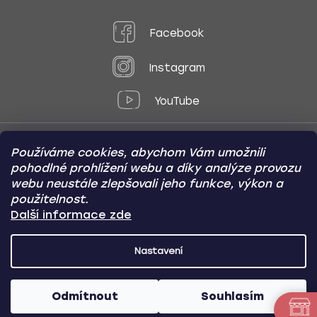
Facebook
Instagram
YouTube
Používáme cookies, abychom Vám umožnili
Způsoby platby:
pohodlné prohlížení webu a díky analýze provozu
Online
Převod
Dobírka
webu neustále zlepšovali jeho funkce, výkon a
použitelnost.
Způsoby dopravy:
Další informace zde
Nastavení
CARVIN AUTODOPLŇKY
Copyright (c) 2012 -
2026
- Všechna
práva vyhrazena
Odmítnout
Souhlasím
Vytvořil Shoptet
/
Nakódoval Pavel Kuneš