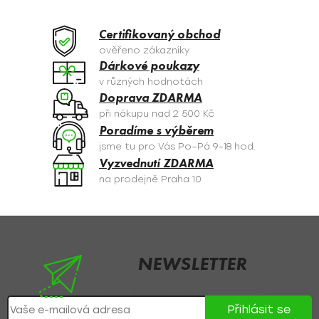
d
a
Certifikovaný obchod
c
ověřeno zákazníky
í
Dárkové poukazy
p
v různých hodnotách
r
Doprava ZDARMA
v
při nákupu nad 2 500 Kč
k
Poradíme s výběrem
y
jsme tu pro Vás Po–Pá 9–18 hod.
v
Vyzvednutí ZDARMA
ý
na prodejně Praha 10
p
i
s
Z
u
á
p
NEWSLETTER
a
Nezmeškejte žádné novinky či slevy!
t
Přihlásit se
í