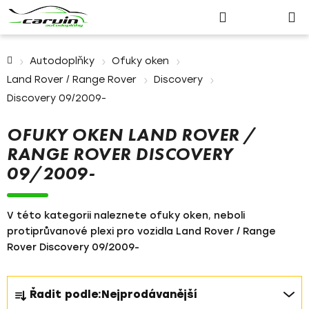
Nákupn
Přejít
Hledat
Přihlášení
na
košík
obsah
Domů
Autodoplňky
Ofuky oken
Land Rover / Range Rover
Discovery
Discovery 09/2009-
OFUKY OKEN LAND ROVER /
RANGE ROVER DISCOVERY
09/2009-
V této kategorii naleznete ofuky oken, neboli
protiprůvanové plexi pro vozidla Land Rover / Range
Rover Discovery 09/2009-
Ř
Řadit podle:
Nejprodávanější
a