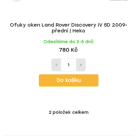
Ofuky oken Land Rover Discovery IV 5D 2009-
přední | Heko
Odesíláme do 3-5 dnů
780 Kč
Do košíku
2
položek celkem
O
v
l
á