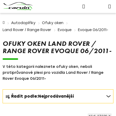
Nákupn
Přejít
Hledat
Přihlášení
na
košík
obsah
Domů
Autodoplňky
Ofuky oken
Land Rover / Range Rover
Evoque
Evoque 06/2011-
OFUKY OKEN LAND ROVER /
RANGE ROVER EVOQUE 06/2011-
V této kategorii naleznete ofuky oken, neboli
protiprůvanové plexi pro vozidla Land Rover / Range
Rover Evoque 06/2011-
Ř
Řadit podle:
Nejprodávanější
a
z
V
e