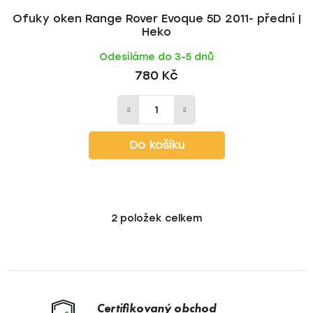
Ofuky oken Range Rover Evoque 5D 2011- přední |
Heko
Odesíláme do 3-5 dnů
780 Kč
Do košíku
2
položek celkem
O
v
l
á
d
a
Certifikovaný obchod