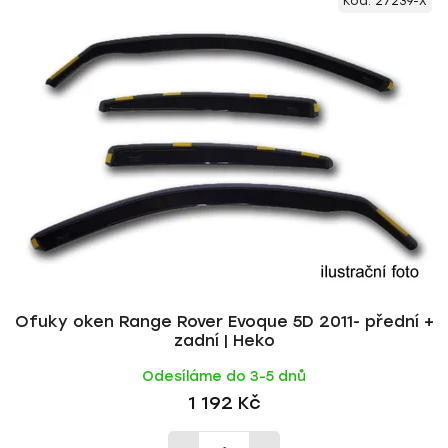
Kód:
27239-X
ý
n
p
í
i
p
s
r
p
o
r
d
o
u
d
k
u
t
k
ů
t
ů
Ofuky oken Range Rover Evoque 5D 2011- přední +
zadní | Heko
Odesíláme do 3-5 dnů
1 192 Kč