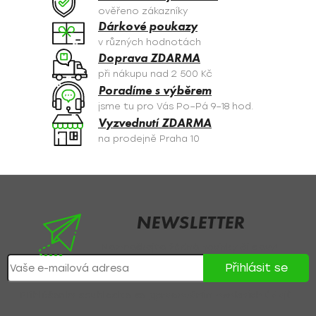
c
ověřeno zákazníky
í
Dárkové poukazy
p
v různých hodnotách
r
Doprava ZDARMA
v
při nákupu nad 2 500 Kč
k
Poradíme s výběrem
y
jsme tu pro Vás Po–Pá 9–18 hod.
v
Vyzvednutí ZDARMA
ý
na prodejně Praha 10
p
i
s
Z
u
á
p
NEWSLETTER
a
Nezmeškejte žádné novinky či slevy!
t
Přihlásit se
í
Přihlášením souhlasíte se
zpracováním osobních údajů
.