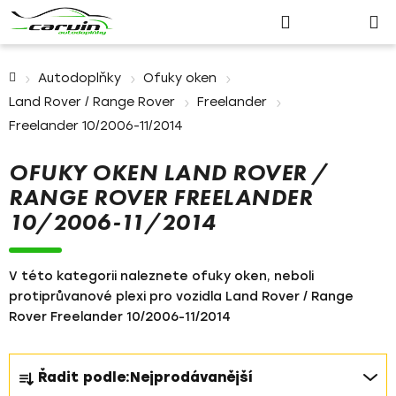
Nákupn
Přejít
Hledat
Přihlášení
na
košík
obsah
Domů
Autodoplňky
Ofuky oken
Land Rover / Range Rover
Freelander
Freelander 10/2006-11/2014
OFUKY OKEN LAND ROVER /
RANGE ROVER FREELANDER
10/2006-11/2014
V této kategorii naleznete ofuky oken, neboli
protiprůvanové plexi pro vozidla Land Rover / Range
Rover Freelander 10/2006-11/2014
Ř
Řadit podle:
Nejprodávanější
a