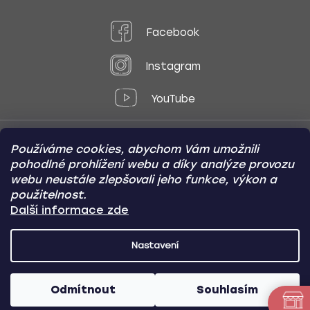
Facebook
Instagram
YouTube
Používáme cookies, abychom Vám umožnili
Způsoby platby:
pohodlné prohlížení webu a díky analýze provozu
Online
Převod
Dobírka
webu neustále zlepšovali jeho funkce, výkon a
použitelnost.
Způsoby dopravy:
Další informace zde
Nastavení
CARVIN AUTODOPLŇKY
Copyright (c) 2012 -
2026
- Všechna
práva vyhrazena
Odmítnout
Souhlasím
Vytvořil Shoptet
/
Nakódoval Pavel Kuneš