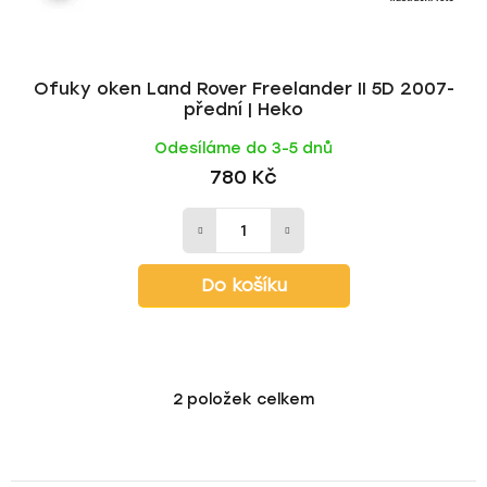
Ofuky oken Land Rover Freelander II 5D 2007-
přední | Heko
Odesíláme do 3-5 dnů
780 Kč
Do košíku
2
položek celkem
O
v
l
á