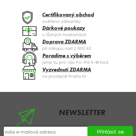
d
a
Certifikovaný obchod
c
ověřeno zákazníky
í
Dárkové poukazy
p
v různých hodnotách
r
Doprava ZDARMA
v
při nákupu nad 2 500 Kč
k
Poradíme s výběrem
y
jsme tu pro Vás Po–Pá 9–18 hod.
v
Vyzvednutí ZDARMA
ý
na prodejně Praha 10
p
i
s
Z
u
á
p
NEWSLETTER
a
Nezmeškejte žádné novinky či slevy!
t
Přihlásit se
í