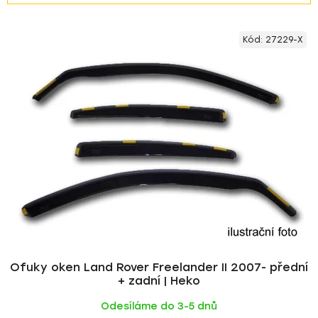
z
V
e
Kód:
27229-X
ý
n
p
í
i
p
s
r
p
o
r
d
o
u
d
k
u
t
k
ů
t
ů
Ofuky oken Land Rover Freelander II 2007- přední
+ zadní | Heko
Odesíláme do 3-5 dnů