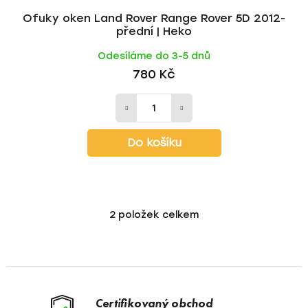
Ofuky oken Land Rover Range Rover 5D 2012-
přední | Heko
Odesíláme do 3-5 dnů
780 Kč
Do košíku
2
položek celkem
O
v
l
á
d
a
Certifikovaný obchod