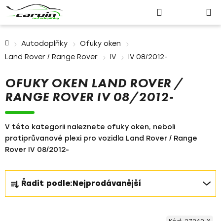
Nákupn
Přejít
Hledat
Přihlášení
na
košík
obsah
Domů
Autodoplňky
Ofuky oken
Land Rover / Range Rover
IV
IV 08/2012-
OFUKY OKEN LAND ROVER /
RANGE ROVER IV 08/2012-
V této kategorii naleznete ofuky oken, neboli
protiprůvanové plexi pro vozidla Land Rover / Range
Rover IV 08/2012-
Ř
Řadit podle:
Nejprodávanější
a
z
V
e