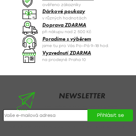
c
ověřeno zákazníky
í
Dárkové poukazy
p
v různých hodnotách
r
Doprava ZDARMA
v
při nákupu nad 2 500 Kč
k
Poradíme s výběrem
y
jsme tu pro Vás Po–Pá 9–18 hod.
v
Vyzvednutí ZDARMA
ý
na prodejně Praha 10
p
i
s
Z
u
á
p
NEWSLETTER
a
Nezmeškejte žádné novinky či slevy!
t
Přihlásit se
í
Přihlášením souhlasíte se
zpracováním osobních údajů
.