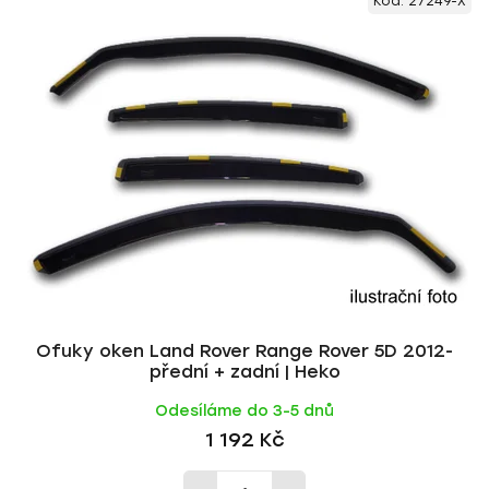
Kód:
27249-X
ý
n
p
í
i
p
s
r
p
o
r
d
o
u
d
k
u
t
k
ů
t
ů
Ofuky oken Land Rover Range Rover 5D 2012-
přední + zadní | Heko
Odesíláme do 3-5 dnů
1 192 Kč