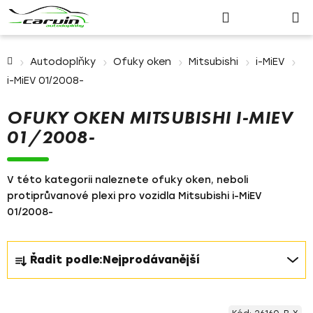
Nákupn
Přejít
Hledat
Přihlášení
na
košík
obsah
Domů
Autodoplňky
Ofuky oken
Mitsubishi
i-MiEV
i-MiEV 01/2008-
OFUKY OKEN MITSUBISHI I-MIEV
01/2008-
V této kategorii naleznete ofuky oken, neboli
protiprůvanové plexi pro vozidla Mitsubishi i-MiEV
01/2008-
Ř
Řadit podle:
Nejprodávanější
a
z
V
e