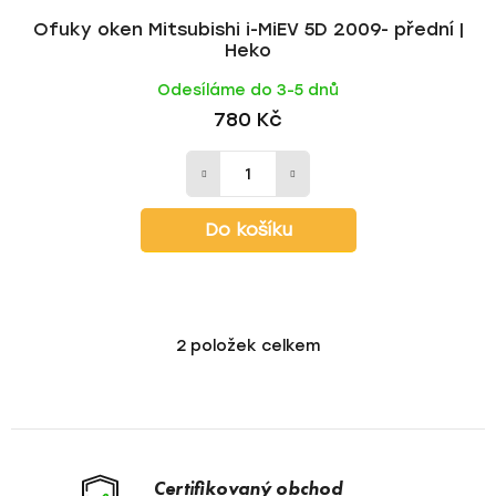
Ofuky oken Mitsubishi i-MiEV 5D 2009- přední |
Heko
Odesíláme do 3-5 dnů
780 Kč
Do košíku
2
položek celkem
O
v
l
á
d
a
Certifikovaný obchod