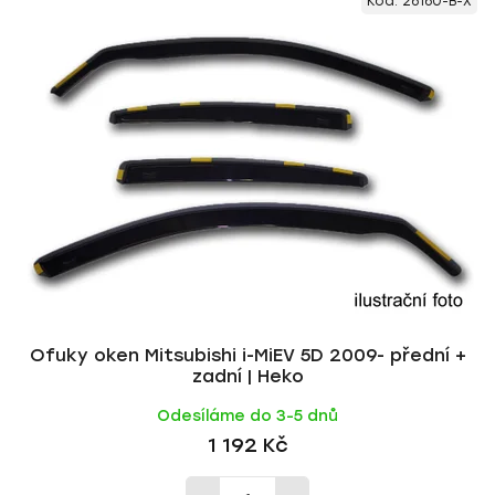
Kód:
26160-B-X
ý
n
p
í
i
p
s
r
p
o
r
d
o
u
d
k
u
t
k
ů
t
ů
Ofuky oken Mitsubishi i-MiEV 5D 2009- přední +
zadní | Heko
Odesíláme do 3-5 dnů
1 192 Kč