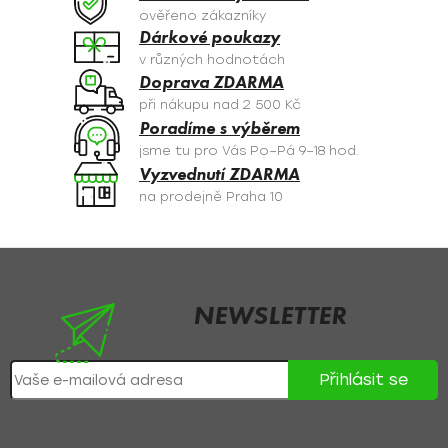
c
ověřeno zákazníky
í
Dárkové poukazy
p
v různých hodnotách
r
Doprava ZDARMA
v
při nákupu nad 2 500 Kč
k
Poradíme s výběrem
y
jsme tu pro Vás Po–Pá 9–18 hod.
v
Vyzvednutí ZDARMA
ý
na prodejně Praha 10
p
i
s
Z
u
á
p
NEWSLETTER
a
Nezmeškejte žádné novinky či slevy!
t
Přihlásit se
í
Přihlášením souhlasíte se
zpracováním osobních údajů
.