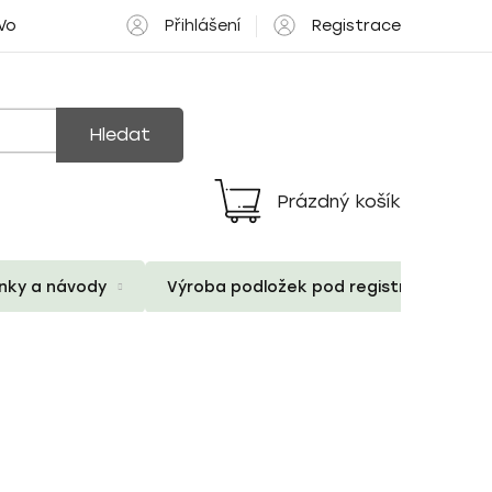
Přihlášení
Registrace
 Volné pozice
Hledat
Prázdný košík
Nákupní
košík
ánky a návody
Výroba podložek pod registrační znač