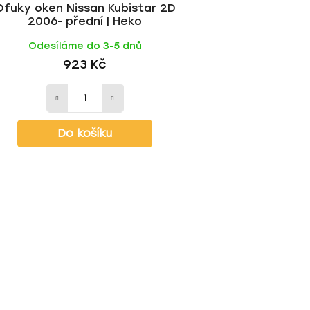
Ofuky oken Nissan Kubistar 2D
2006- přední | Heko
Odesíláme do 3-5 dnů
923 Kč
Do košíku
O
v
l
á
d
a
c
í