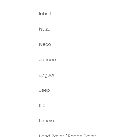
Infiniti
Isuzu
Iveco
Jaecoo
Jaguar
Jeep
Kia
Lancia
Land Rover / Range Rover