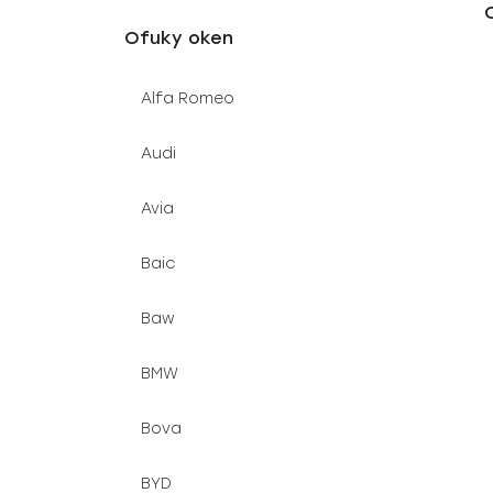
u
e
Ofuky oken
k
l
t
Alfa Romeo
ů
Audi
Avia
Baic
Baw
BMW
Bova
BYD