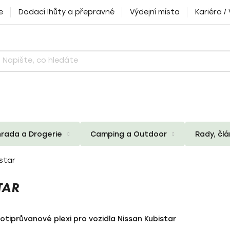
e
Dodací lhůty a přepravné
Výdejní místa
Kariéra /
rada a Drogerie
Camping a Outdoor
Rady, čl
star
TAR
otiprůvanové plexi pro vozidla Nissan Kubistar