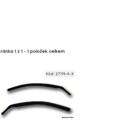
tránka
1
z
1
-
1
položek celkem
Kód:
27119-A-X