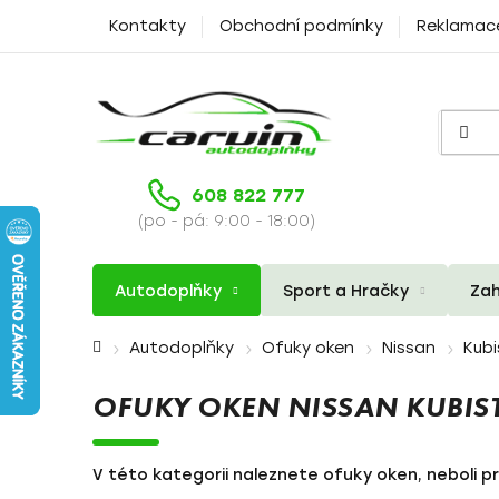
Přejít
Kontakty
Obchodní podmínky
Reklamac
na
obsah
608 822 777
(po - pá: 9:00 - 18:00)
Autodoplňky
Sport a Hračky
Zah
Domů
Autodoplňky
Ofuky oken
Nissan
Kubi
OFUKY OKEN NISSAN KUBIS
V této kategorii naleznete ofuky oken, neboli pr