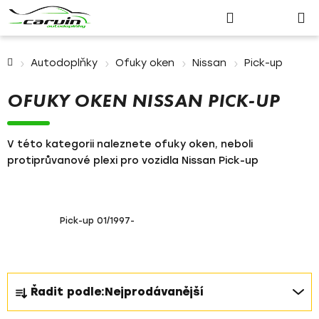
Nákupn
Přejít
Hledat
Přihlášení
na
košík
obsah
Domů
Autodoplňky
Ofuky oken
Nissan
Pick-up
OFUKY OKEN NISSAN PICK-UP
V této kategorii naleznete ofuky oken, neboli
protiprůvanové plexi pro vozidla Nissan Pick-up
Pick-up 01/1997-
Ř
Řadit podle:
Nejprodávanější
a
z