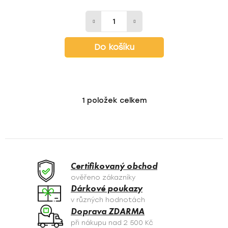
Do košíku
1
položek celkem
O
v
l
á
d
a
Certifikovaný obchod
c
ověřeno zákazníky
í
Dárkové poukazy
p
v různých hodnotách
r
Doprava ZDARMA
v
při nákupu nad 2 500 Kč