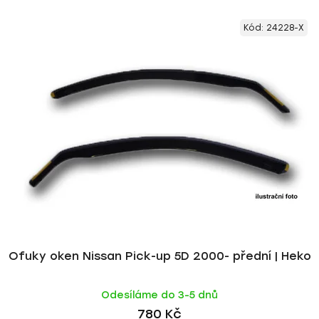
V
e
Kód:
24228-X
ý
n
p
í
i
p
s
r
p
o
r
d
o
u
d
k
u
t
k
ů
t
ů
Ofuky oken Nissan Pick-up 5D 2000- přední | Heko
Odesíláme do 3-5 dnů
780 Kč