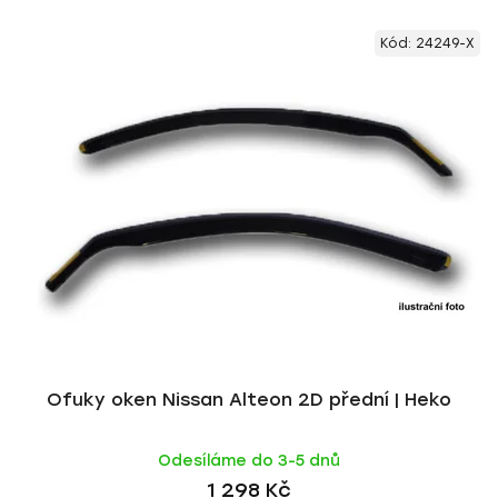
V
e
Kód:
24249-X
ý
n
p
í
i
p
s
r
p
o
r
d
o
u
d
k
u
t
k
ů
t
ů
Ofuky oken Nissan Alteon 2D přední | Heko
Odesíláme do 3-5 dnů
1 298 Kč