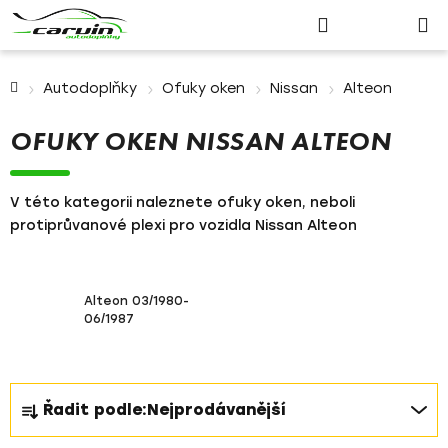
Nákupn
Přejít
Hledat
Přihlášení
na
košík
obsah
Domů
Autodoplňky
Ofuky oken
Nissan
Alteon
OFUKY OKEN NISSAN ALTEON
V této kategorii naleznete ofuky oken, neboli
protiprůvanové plexi pro vozidla Nissan Alteon
Alteon 03/1980-
06/1987
Ř
Řadit podle:
Nejprodávanější
a
z