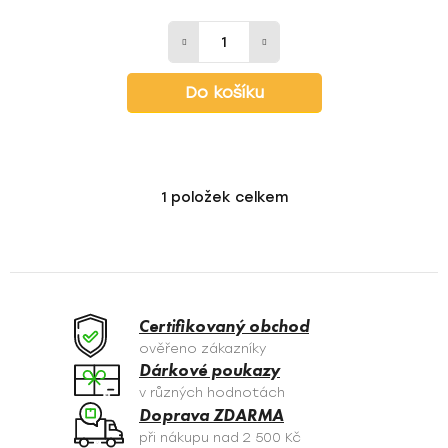
Do košíku
1
položek celkem
O
v
l
á
d
a
Certifikovaný obchod
c
ověřeno zákazníky
í
Dárkové poukazy
p
v různých hodnotách
r
Doprava ZDARMA
v
při nákupu nad 2 500 Kč