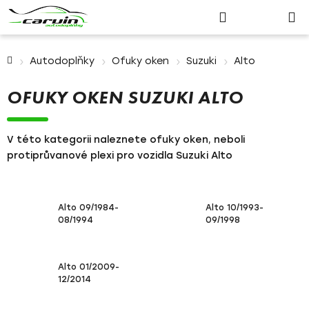
Nákupn
Přejít
Hledat
Přihlášení
na
košík
obsah
Domů
Autodoplňky
Ofuky oken
Suzuki
Alto
OFUKY OKEN SUZUKI ALTO
V této kategorii naleznete ofuky oken, neboli
protiprůvanové plexi pro vozidla Suzuki Alto
Alto 09/1984-
Alto 10/1993-
08/1994
09/1998
Alto 01/2009-
12/2014