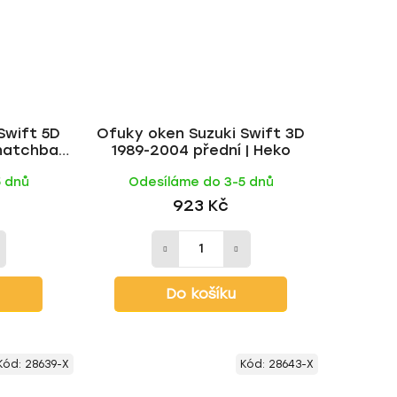
Swift 5D
Ofuky oken Suzuki Swift 3D
 hatchback
1989-2004 přední | Heko
5 dnů
Odesíláme do 3-5 dnů
923 Kč
Do košíku
Kód:
28639-X
Kód:
28643-X