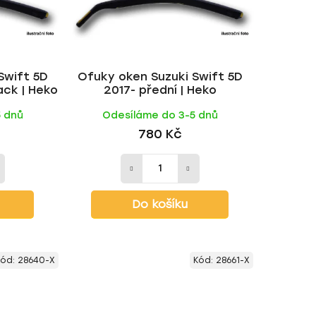
o
d
u
k
Swift 5D
Ofuky oken Suzuki Swift 5D
t
ack | Heko
2017- přední | Heko
ů
5 dnů
Odesíláme do 3-5 dnů
780 Kč
Do košíku
Kód:
28640-X
Kód:
28661-X