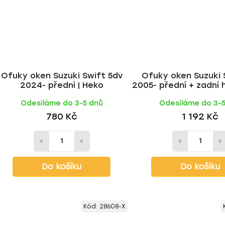
Ofuky oken Suzuki Swift 5dv
Ofuky oken Suzuki 
2024- přední | Heko
2005- přední + zadní
| Heko
Odesíláme do 3-5 dnů
Odesíláme do 3-
780 Kč
1 192 Kč
Do košíku
Do košíku
Kód:
28608-X