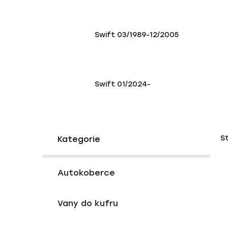
Swift 03/1989-12/2005
Swift 01/2024-
P
K
Přeskočit
S
a
o
kategorie
t
s
e
V
t
g
Autokoberce
ý
r
o
p
a
r
Vany do kufru
i
i
n
e
s
n