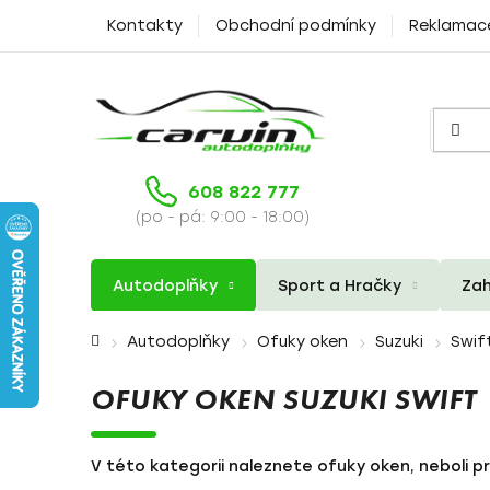
Přejít
Kontakty
Obchodní podmínky
Reklamac
na
obsah
608 822 777
(po - pá: 9:00 - 18:00)
Autodoplňky
Sport a Hračky
Zah
Domů
Autodoplňky
Ofuky oken
Suzuki
Swif
OFUKY OKEN SUZUKI SWIFT
V této kategorii naleznete ofuky oken, neboli pr