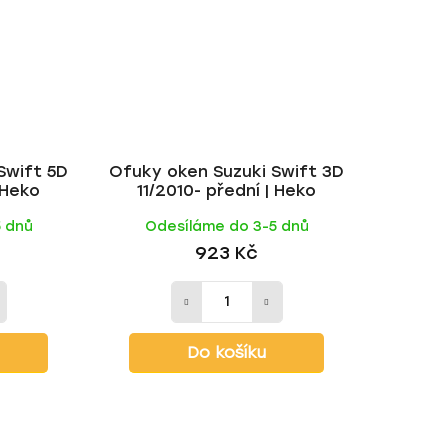
Swift 5D
Ofuky oken Suzuki Swift 3D
 Heko
11/2010- přední | Heko
5 dnů
Odesíláme do 3-5 dnů
923 Kč
Do košíku