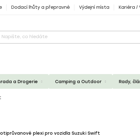
e
Dodací lhůty a přepravné
Výdejní místa
Kariéra /
rada a Drogerie
Camping a Outdoor
Rady, čl
t
otiprůvanové plexi pro vozidla Suzuki Swift