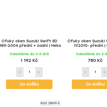
Ofuky oken Suzuki Swift 5D
Ofuky oken Suzuki 
989-2004 přední + zadní | Heko
11/2010- přední |
Odesíláme do 3-5 dnů
Odesíláme do 3-
1 192 Kč
780 Kč
Do košíku
Do košíku
Kód:
28619-X