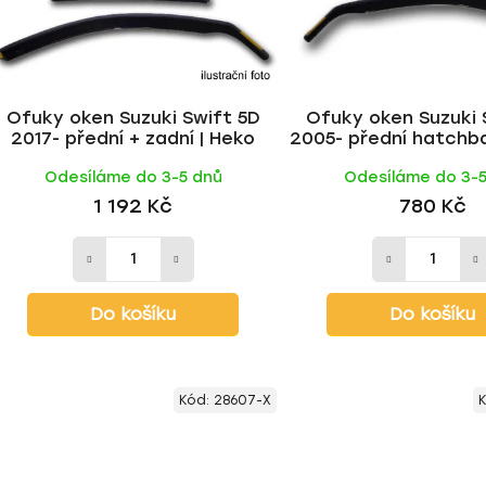
Ofuky oken Suzuki Swift 5D
Ofuky oken Suzuki 
2017- přední + zadní | Heko
2005- přední hatchb
Odesíláme do 3-5 dnů
Odesíláme do 3-
1 192 Kč
780 Kč
Do košíku
Do košíku
Kód:
28607-X