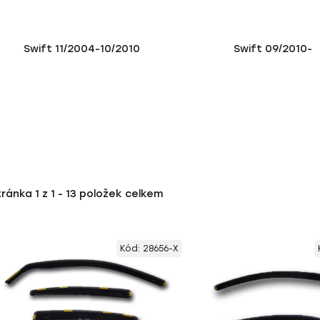
Swift 11/2004-10/2010
Swift 09/2010-
tránka
1
z
1
-
13
položek celkem
Kód:
28656-X