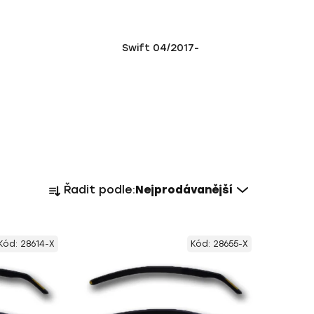
Swift 04/2017-
Ř
Řadit podle:
Nejprodávanější
a
z
e
Kód:
28614-X
Kód:
28655-X
n
í
p
r