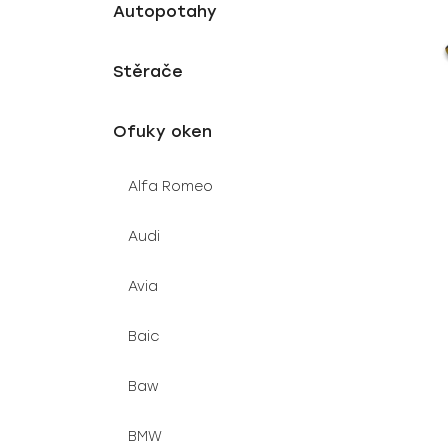
p
í
Autopotahy
r
p
o
a
Stěrače
d
n
u
e
Ofuky oken
k
l
t
Alfa Romeo
ů
Audi
Avia
Baic
Baw
BMW