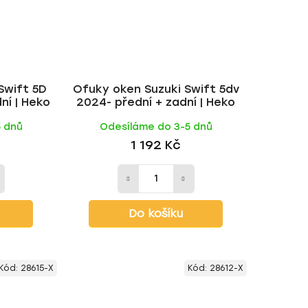
Swift 5D
Ofuky oken Suzuki Swift 5dv
ní | Heko
2024- přední + zadní | Heko
5 dnů
Odesíláme do 3-5 dnů
1 192 Kč
Do košíku
Kód:
28615-X
Kód:
28612-X