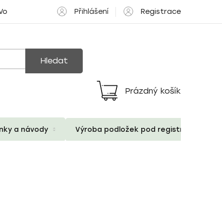
Přihlášení
Registrace
 Volné pozice
Hledat
Prázdný košík
Nákupní
košík
ánky a návody
Výroba podložek pod registrační znač